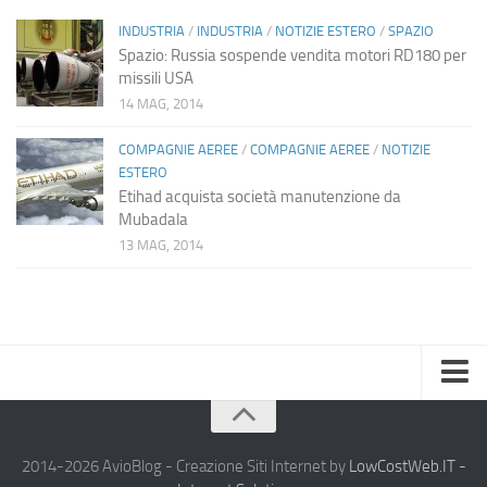
INDUSTRIA
/
INDUSTRIA
/
NOTIZIE ESTERO
/
SPAZIO
Spazio: Russia sospende vendita motori RD180 per
missili USA
14 MAG, 2014
COMPAGNIE AEREE
/
COMPAGNIE AEREE
/
NOTIZIE
ESTERO
Etihad acquista società manutenzione da
Mubadala
13 MAG, 2014
Home
Chi Siamo
2014-2026 AvioBlog - Creazione Siti Internet by
LowCostWeb.IT -