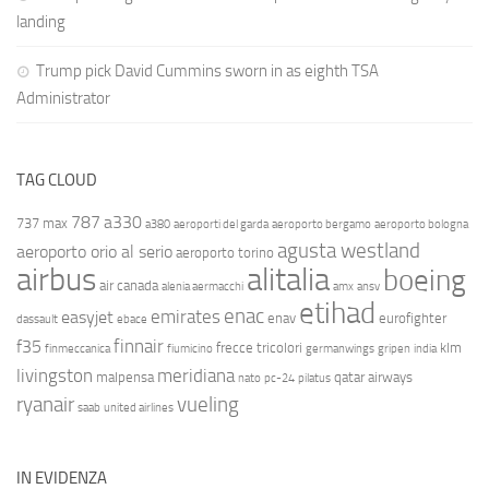
landing
Trump pick David Cummins sworn in as eighth TSA
Administrator
TAG CLOUD
787
a330
737 max
a380
aeroporti del garda
aeroporto bergamo
aeroporto bologna
agusta westland
aeroporto orio al serio
aeroporto torino
airbus
alitalia
boeing
air canada
alenia aermacchi
amx
ansv
etihad
enac
emirates
easyjet
enav
eurofighter
dassault
ebace
finnair
f35
frecce tricolori
klm
finmeccanica
fiumicino
germanwings
gripen
india
livingston
meridiana
malpensa
qatar airways
nato
pc-24
pilatus
ryanair
vueling
saab
united airlines
IN EVIDENZA