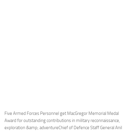
Industria
Notizie Estero
Compagnie Aeree
Forze Aeree
Industria
Media
Video
Aeroporti
Compagnie Aeree
Forze Aeree
Incidenti
Five Armed Forces Personnel get MacGregor Memorial Medal
Award for outstanding contributions in military reconnaissance,
Industria
exploration &amp; adventureChief of Defence Staff General Anil