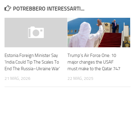
POTREBBERO INTERESSARTI...
Trump’s Air Force One: 10
Estonia Foreign Minister Say
major changes the USAF
‘India Could Tip The Scales To
must make to the Qatar 747
End The Russia–Ukraine War’
22 MAG, 2025
21 MAG, 2026