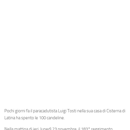
Industria
Notizie Estero
Compagnie Aeree
Forze Aeree
Industria
Media
Video
Aeroporti
Compagnie Aeree
Forze Aeree
Incidenti
Pochi giorni fa il paracadutista Luigi Tosti nella sua casa di Cisterna di
Latina ha spento le 100 candeline.
Industria
Nella mattina di ieri, lunedì 23 novembre, il 183° reggimento