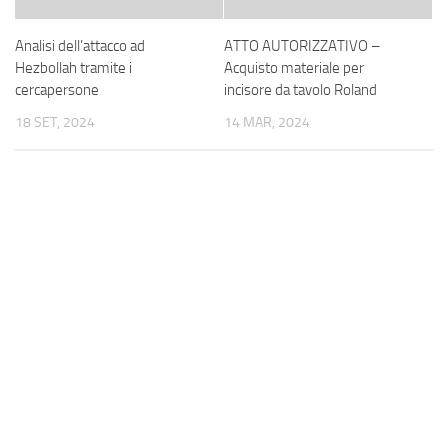
Analisi dell’attacco ad
ATTO AUTORIZZATIVO –
Hezbollah tramite i
Acquisto materiale per
cercapersone
incisore da tavolo Roland
18 SET, 2024
14 MAR, 2024