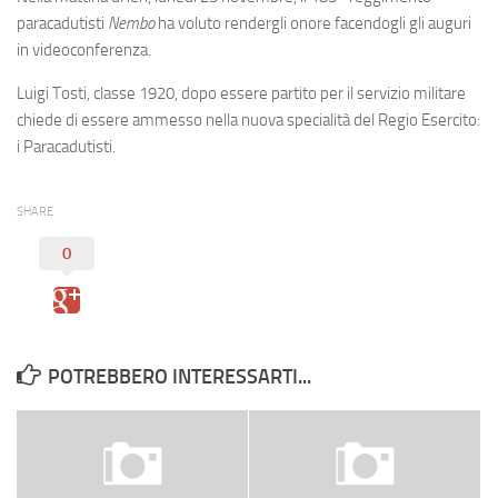
Eventi
paracadutisti
Nembo
ha voluto rendergli onore facendogli gli auguri
in videoconferenza.
Luigi Tosti, classe 1920, dopo essere partito per il servizio militare
chiede di essere ammesso nella nuova specialità del Regio Esercito:
i Paracadutisti.
SHARE
0
POTREBBERO INTERESSARTI...