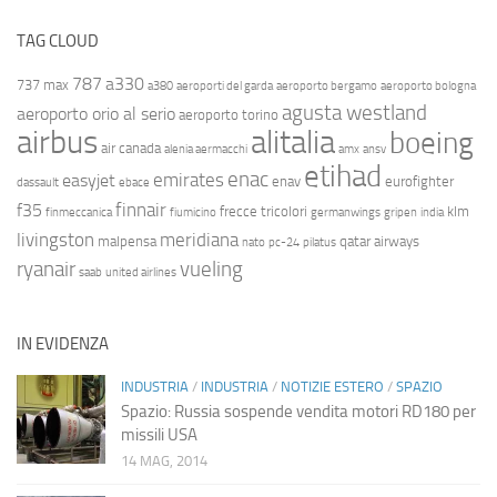
TAG CLOUD
787
a330
737 max
a380
aeroporti del garda
aeroporto bergamo
aeroporto bologna
agusta westland
aeroporto orio al serio
aeroporto torino
airbus
alitalia
boeing
air canada
alenia aermacchi
amx
ansv
etihad
enac
emirates
easyjet
enav
eurofighter
dassault
ebace
finnair
f35
frecce tricolori
klm
finmeccanica
fiumicino
germanwings
gripen
india
livingston
meridiana
malpensa
qatar airways
nato
pc-24
pilatus
ryanair
vueling
saab
united airlines
IN EVIDENZA
INDUSTRIA
/
INDUSTRIA
/
NOTIZIE ESTERO
/
SPAZIO
Spazio: Russia sospende vendita motori RD180 per
missili USA
14 MAG, 2014