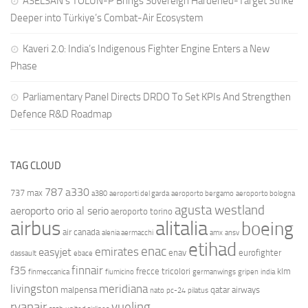
ASELSAN’s TOLUN-P Brings Sovereign Hardened-Target Strike
Deeper into Türkiye’s Combat-Air Ecosystem
Kaveri 2.0: India’s Indigenous Fighter Engine Enters a New
Phase
Parliamentary Panel Directs DRDO To Set KPIs And Strengthen
Defence R&D Roadmap
TAG CLOUD
787
a330
737 max
a380
aeroporti del garda
aeroporto bergamo
aeroporto bologna
agusta westland
aeroporto orio al serio
aeroporto torino
airbus
alitalia
boeing
air canada
alenia aermacchi
amx
ansv
etihad
enac
emirates
easyjet
enav
eurofighter
dassault
ebace
finnair
f35
frecce tricolori
klm
finmeccanica
fiumicino
germanwings
gripen
india
livingston
meridiana
malpensa
qatar airways
nato
pc-24
pilatus
ryanair
vueling