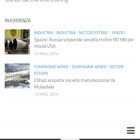
saab
united airlines
IN EVIDENZA
INDUSTRIA
/
INDUSTRIA
/
NOTIZIE ESTERO
/
SPAZIO
Spazio: Russia sospende vendita motori RD180 per
missili USA
14 MAG, 2014
COMPAGNIE AEREE
/
COMPAGNIE AEREE
/
NOTIZIE
ESTERO
Etihad acquista società manutenzione da
Mubadala
13 MAG, 2014