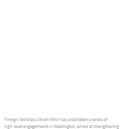
Industria
Notizie Estero
Compagnie Aeree
Forze Aeree
Industria
Media
Video
Aeroporti
Compagnie Aeree
Forze Aeree
Incidenti
Industria
Foreign Secretary Vikram Misri has undertaken a series of
high‑level engagements in Washington, aimed at strengthening