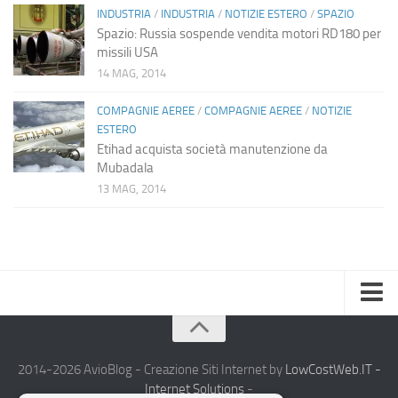
INDUSTRIA
/
INDUSTRIA
/
NOTIZIE ESTERO
/
SPAZIO
Spazio: Russia sospende vendita motori RD180 per
missili USA
14 MAG, 2014
COMPAGNIE AEREE
/
COMPAGNIE AEREE
/
NOTIZIE
ESTERO
Etihad acquista società manutenzione da
Mubadala
13 MAG, 2014
Home
Chi Siamo
2014-2026 AvioBlog - Creazione Siti Internet by
LowCostWeb.IT -
Internet Solutions
-