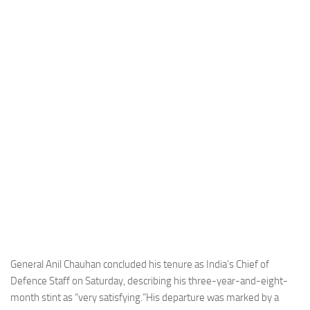
Industria
Notizie Estero
Compagnie Aeree
Forze Aeree
Industria
Media
Video
Aeroporti
Compagnie Aeree
Forze Aeree
Incidenti
General Anil Chauhan concluded his tenure as India’s Chief of
Defence Staff on Saturday, describing his three-year-and-eight-
Industria
month stint as “very satisfying.”His departure was marked by a