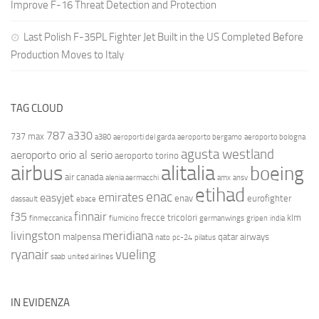
Improve F-16 Threat Detection and Protection
Last Polish F-35PL Fighter Jet Built in the US Completed Before
Production Moves to Italy
TAG CLOUD
787
a330
737 max
a380
aeroporti del garda
aeroporto bergamo
aeroporto bologna
agusta westland
aeroporto orio al serio
aeroporto torino
airbus
alitalia
boeing
air canada
alenia aermacchi
amx
ansv
etihad
enac
emirates
easyjet
enav
eurofighter
dassault
ebace
finnair
f35
frecce tricolori
klm
finmeccanica
fiumicino
germanwings
gripen
india
livingston
meridiana
malpensa
qatar airways
nato
pc-24
pilatus
ryanair
vueling
saab
united airlines
IN EVIDENZA