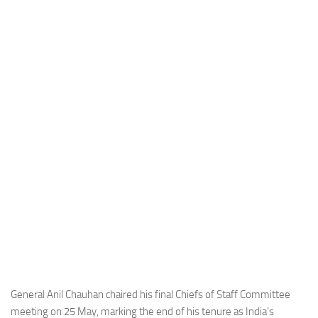
Industria
Notizie Estero
Compagnie Aeree
Forze Aeree
Industria
Media
Video
Aeroporti
Compagnie Aeree
Forze Aeree
Incidenti
Industria
General Anil Chauhan chaired his final Chiefs of Staff Committee
meeting on 25 May, marking the end of his tenure as India’s