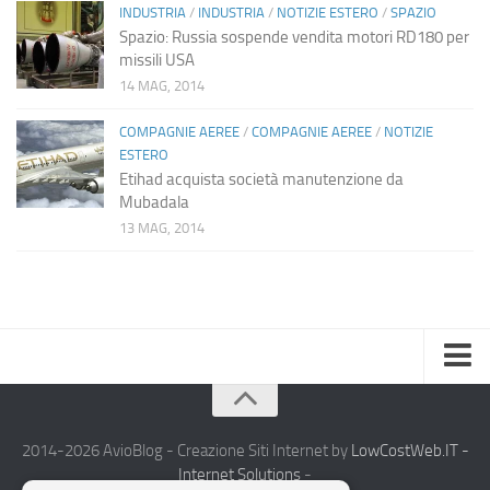
INDUSTRIA
/
INDUSTRIA
/
NOTIZIE ESTERO
/
SPAZIO
Spazio: Russia sospende vendita motori RD180 per
missili USA
14 MAG, 2014
COMPAGNIE AEREE
/
COMPAGNIE AEREE
/
NOTIZIE
ESTERO
Etihad acquista società manutenzione da
Mubadala
13 MAG, 2014
Home
Chi Siamo
2014-2026 AvioBlog - Creazione Siti Internet by
LowCostWeb.IT -
Internet Solutions
-
Notizie Estero