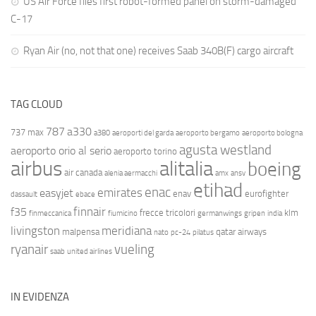
US Air Force flies first robot-formed panel on storm-damaged
C-17
Ryan Air (no, not that one) receives Saab 340B(F) cargo aircraft
TAG CLOUD
787
a330
737 max
a380
aeroporti del garda
aeroporto bergamo
aeroporto bologna
agusta westland
aeroporto orio al serio
aeroporto torino
airbus
alitalia
boeing
air canada
alenia aermacchi
amx
ansv
etihad
enac
emirates
easyjet
enav
eurofighter
dassault
ebace
finnair
f35
frecce tricolori
klm
finmeccanica
fiumicino
germanwings
gripen
india
livingston
meridiana
malpensa
qatar airways
nato
pc-24
pilatus
ryanair
vueling
saab
united airlines
IN EVIDENZA