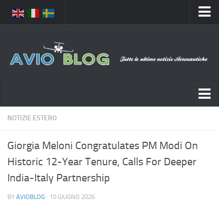
Home
Chi Siamo
Media
Foto
Video
Notizie Italia
NOTIZIE ESTERO
Contatti
Aeronautica Civile
Privacy
Giorgia Meloni Congratulates PM Modi On
Aeronautica Militare
Pubblicità
Historic 12-Year Tenure, Calls For Deeper
Aeroporti
Disclaimer
India-Italy Partnership
Compagnie Aeree
Feed
BY
AVIOBLOG
· 10 GIUGNO 2026
Forze Aeree
Prenota Voli
Incidenti e inconvenienti aerei