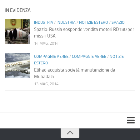
IN EVIDENZA
INDUSTRIA
/
INDUSTRIA
/
NOTIZIE ESTERO
/
SPAZIO
Spazio: Russia sospende vendita motori RD180 per
missili USA
14 MAG, 2014
COMPAGNIE AEREE
/
COMPAGNIE AEREE
/
NOTIZIE
ESTERO
Etihad acquista società manutenzione da
Mubadala
13 MAG, 2014
Home