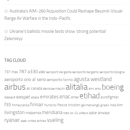
Australia’s AIM-260 Acquisition Could Reshape Beyond-Visual-
Range Air Warfare in the Indo-Pacific
Ukraine’s ballistic missile tests show ‘strong potential’:
Zelenskyy
TAG CLOUD
787
a330
737 max
a380
aeroporti del garda
aeroporto bergamo
aeroporto bologna
agusta westland
aeroporto orio al serio
aeroporto torino
airbus
alitalia
boeing
air canada
alenia aermacchi
amx
ansv
etihad
enac
emirates
easyjet
enav
eurofighter
dassault
ebace
finnair
f35
frecce tricolori
klm
finmeccanica
fiumicino
germanwings
gripen
india
livingston
meridiana
malpensa
qatar airways
nato
pc-24
pilatus
ryanair
vueling
saab
united airlines