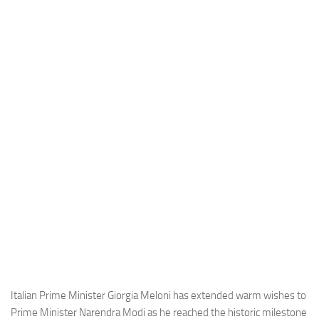
Industria
Notizie Estero
Compagnie Aeree
Forze Aeree
Industria
Media
Video
Aeroporti
Compagnie Aeree
Forze Aeree
Incidenti
Industria
Italian Prime Minister Giorgia Meloni has extended warm wishes to
Prime Minister Narendra Modi as he reached the historic milestone