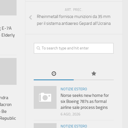
ART. PREC.
Rheinmetall fornisce munizioni da 35 mm
per il sistema antiaereo Gepard all’Ucraina
g E-7A
 Elderly
NOTIZIE ESTERO
Norse seeks new home for
endra
six Boeing 787s as formal
Macron
airline sale process begins
o Be
6 AGO, 2026
Republic
NOTIZIE ESTERO