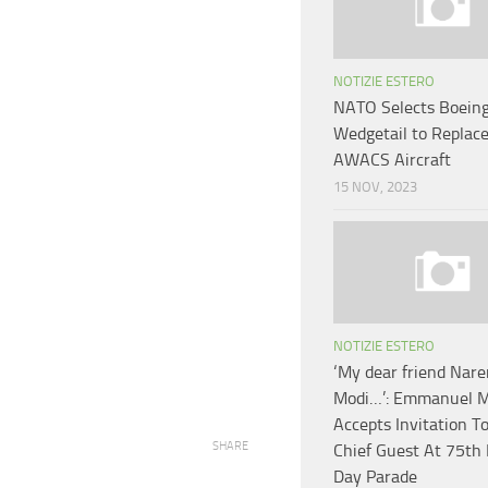
NOTIZIE ESTERO
NATO Selects Boein
Wedgetail to Replace
AWACS Aircraft
15 NOV, 2023
NOTIZIE ESTERO
‘My dear friend Nar
Modi…’: Emmanuel 
Accepts Invitation T
SHARE
Chief Guest At 75th 
Day Parade