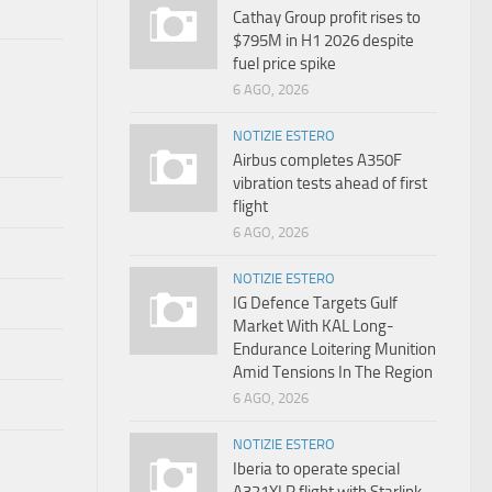
Cathay Group profit rises to
$795M in H1 2026 despite
fuel price spike
6 AGO, 2026
NOTIZIE ESTERO
Airbus completes A350F
vibration tests ahead of first
flight
6 AGO, 2026
NOTIZIE ESTERO
IG Defence Targets Gulf
Market With KAL Long-
Endurance Loitering Munition
Amid Tensions In The Region
6 AGO, 2026
NOTIZIE ESTERO
Iberia to operate special