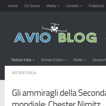
Home
Chi Siamo
Media
Contatti
Pubblicità
Notizie Italia
Notizie Estero
Media
Aeroport
NOTIZIE ITALIA
Gli ammiragli della Second
mondiale: Chester Nimitz