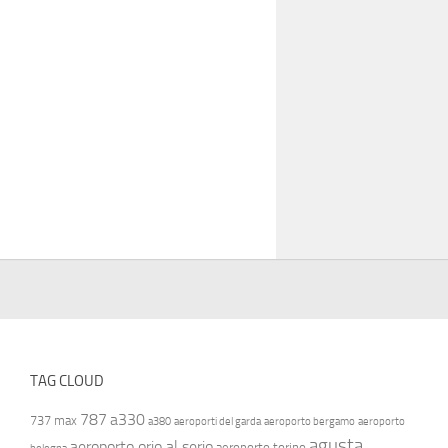
TAG CLOUD
787
a330
737 max
a380
aeroporti del garda
aeroporto bergamo
aeroporto
agusta
aeroporto orio al serio
aeroporto torino