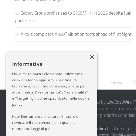
Cathay Group profit rises to $795M in H1 2026 despite fuel
price spike
Airbus completes A350F vibration tests ahead of first flight
×
Informativa
Noi e terze parti selezionate utilizziamo
cookie o tecnologie simili per finalità
Home
C
tecniche e, con il tuo consenso, anche per
altre finalità (“Performance”, “Funzionalità”
e “Targeting”) come specificato nella cookie
2014-2026 AvioBlog - Creazione Siti Internet by
LowCostWeb.IT 
policy.
Questo blog non rappresenta una testata giornalistica in quanto
periodicità. Non può pertanto considerarsi un prodotto editoriale 
Puoi liberamente prestare, rifiutare o
7.03.2001.
Disclaimer Completo
revocare il tuo consenso, in qualsiasi
momento.
Vendita Abbigliamento Sicurezza
Termoidraulica Pisa
Corso Reiki
Leggi di più
Napoli
Corsi Formazione Mediatori Felini Educatori Cinofili
-
Web 