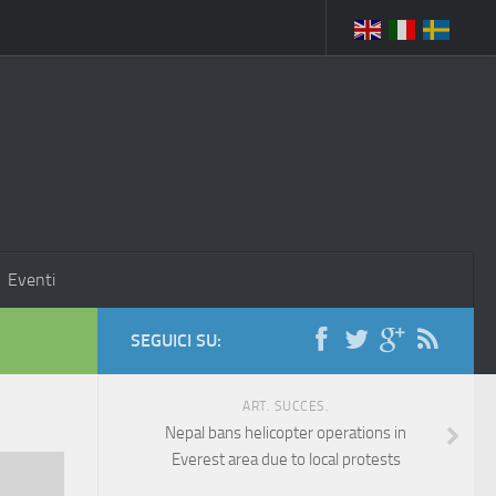
Eventi
SEGUICI SU:
ART. SUCCES.
Nepal bans helicopter operations in
Everest area due to local protests