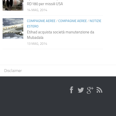
RD180 per missili USA
14 MAG, 2014
COMPAGNIE AEREE
/
COMPAGNIE AEREE
/
NOTIZIE
ESTERO
Etihad acquista società manutenzione da
Mubadala
13 MAG, 2014
Disclaimer