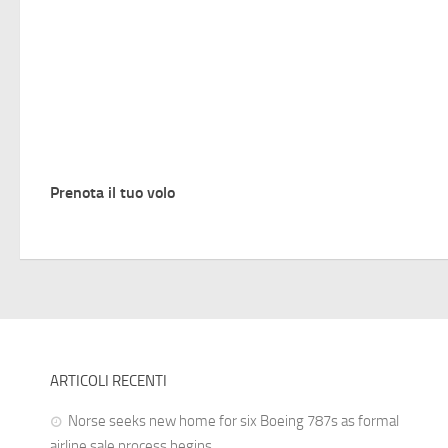
Prenota il tuo volo
ARTICOLI RECENTI
Norse seeks new home for six Boeing 787s as formal
airline sale process begins