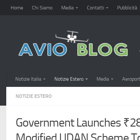
Home
Chi Siamo
Media
Contatti
Pubblicità
Notizie Italia
Notizie Estero
Media
Aeroport
NOTIZIE ESTERO
Government Launches ₹28
Modified UDAN Scheme T