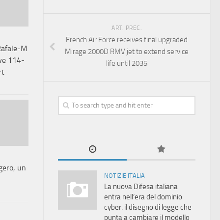
ART. PREC.
French Air Force receives final upgraded
Rafale-M
Mirage 2000D RMV jet to extend service
ive 114-
life until 2035
rt
gero, un
NOTIZIE ITALIA
La nuova Difesa italiana
entra nell’era del dominio
cyber: il disegno di legge che
punta a cambiare il modello