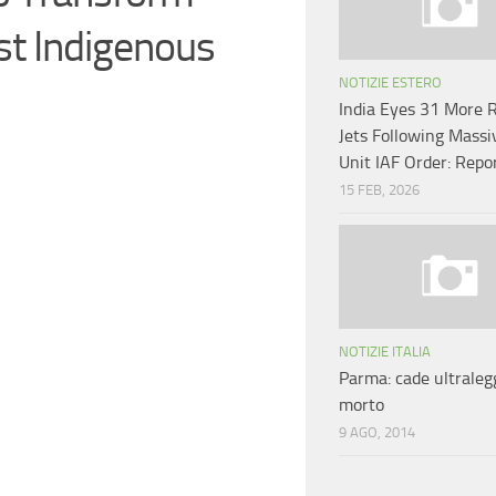
st Indigenous
NOTIZIE ESTERO
India Eyes 31 More 
Jets Following Mass
Unit IAF Order: Repo
15 FEB, 2026
NOTIZIE ITALIA
Parma: cade ultraleg
morto
9 AGO, 2014