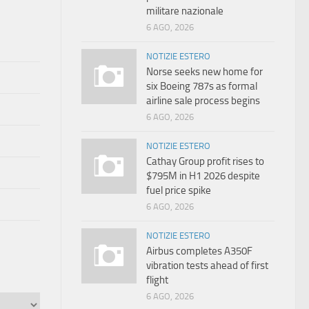
militare nazionale
6 AGO, 2026
NOTIZIE ESTERO
Norse seeks new home for
six Boeing 787s as formal
airline sale process begins
6 AGO, 2026
NOTIZIE ESTERO
Cathay Group profit rises to
$795M in H1 2026 despite
fuel price spike
6 AGO, 2026
NOTIZIE ESTERO
Airbus completes A350F
vibration tests ahead of first
flight
6 AGO, 2026