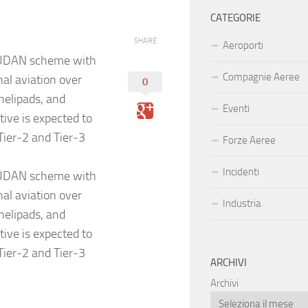
CATEGORIE
SHARE
Aeroporti
d UDAN scheme with
Compagnie Aeree
nal aviation over
0
helipads, and
Eventi
tive is expected to
Tier‑2 and Tier‑3
Forze Aeree
Incidenti
d UDAN scheme with
nal aviation over
Industria
helipads, and
tive is expected to
Tier‑2 and Tier‑3
ARCHIVI
Archivi