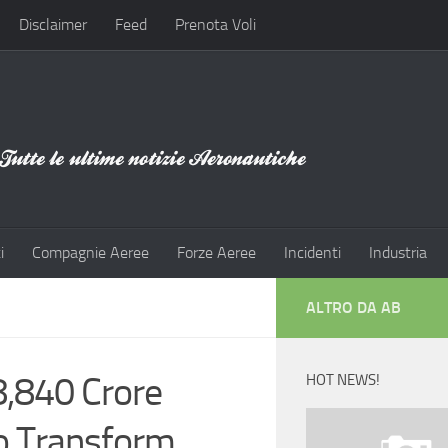
Disclaimer
Feed
Prenota Voli
i
Compagnie Aeree
Forze Aeree
Incidenti
Industria
ALTRO DA AB
,840 Crore
HOT NEWS!
o Transform