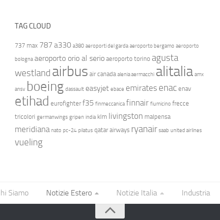
TAG CLOUD
787
a330
737 max
a380
aeroporti del garda
aeroporto bergamo
aeroporto
agusta
aeroporto orio al serio
aeroporto torino
bologna
airbus
alitalia
westland
air canada
alenia aermacchi
amx
boeing
enac
emirates
easyjet
enav
ansv
dassault
ebace
etihad
finnair
f35
eurofighter
frecce
finmeccanica
fiumicino
livingston
tricolori
klm
malpensa
germanwings
gripen
india
ryanair
meridiana
qatar airways
nato
pc-24
pilatus
saab
united airlines
vueling
hi Siamo
Notizie Estero
Notizie Italia
Industria