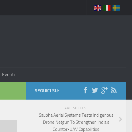
Eventi
SEGUICI SU:
ART. SUCCES.
Saubha Aerial Systems Tests Indigenous
Drone Netgun To Strengthen India’s
Counter-UAV Capabilities