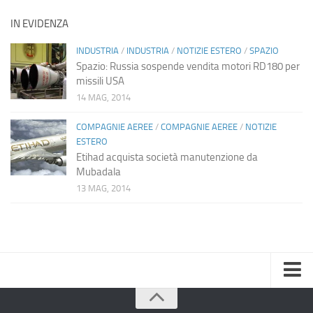
IN EVIDENZA
INDUSTRIA
/
INDUSTRIA
/
NOTIZIE ESTERO
/
SPAZIO
Spazio: Russia sospende vendita motori RD180 per
missili USA
14 MAG, 2014
COMPAGNIE AEREE
/
COMPAGNIE AEREE
/
NOTIZIE
ESTERO
Etihad acquista società manutenzione da
Mubadala
13 MAG, 2014
Home