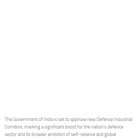
Industria
Notizie Estero
Compagnie Aeree
Forze Aeree
Industria
Media
Video
Aeroporti
Compagnie Aeree
Forze Aeree
Incidenti
The Government of India is set to approve new Defence Industrial
Corridors, marking a significant boost for the nation’s defence
Industria
sector and its broader ambition of self-reliance and global