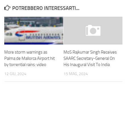
POTREBBERO INTERESSARTI...
More storm warnings as
MoS Rajkumar Singh Receives
Palma de Mallorca Airport hit
SAARC Secretary-General On
by torrential rains: video
His Inaugural Visit To India
12 GIU, 2024
15 MAG, 2024