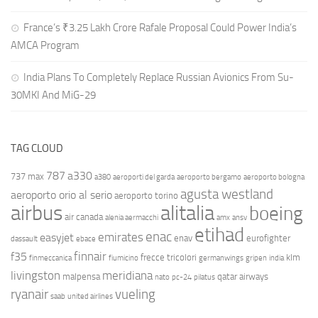
France’s ₹3.25 Lakh Crore Rafale Proposal Could Power India’s
AMCA Program
India Plans To Completely Replace Russian Avionics From Su-
30MKI And MiG-29
TAG CLOUD
787
a330
737 max
a380
aeroporti del garda
aeroporto bergamo
aeroporto bologna
agusta westland
aeroporto orio al serio
aeroporto torino
airbus
alitalia
boeing
air canada
alenia aermacchi
amx
ansv
etihad
enac
emirates
easyjet
enav
eurofighter
dassault
ebace
finnair
f35
frecce tricolori
klm
finmeccanica
fiumicino
germanwings
gripen
india
livingston
meridiana
malpensa
qatar airways
nato
pc-24
pilatus
ryanair
vueling
saab
united airlines