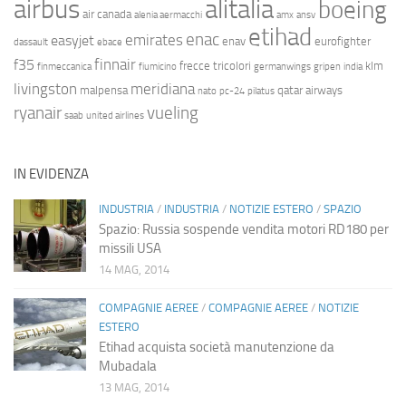
airbus
alitalia
boeing
air canada
alenia aermacchi
amx
ansv
etihad
enac
emirates
easyjet
enav
eurofighter
dassault
ebace
finnair
f35
frecce tricolori
klm
finmeccanica
fiumicino
germanwings
gripen
india
livingston
meridiana
malpensa
qatar airways
nato
pc-24
pilatus
ryanair
vueling
saab
united airlines
IN EVIDENZA
INDUSTRIA
/
INDUSTRIA
/
NOTIZIE ESTERO
/
SPAZIO
Spazio: Russia sospende vendita motori RD180 per
missili USA
14 MAG, 2014
COMPAGNIE AEREE
/
COMPAGNIE AEREE
/
NOTIZIE
ESTERO
Etihad acquista società manutenzione da
Mubadala
13 MAG, 2014