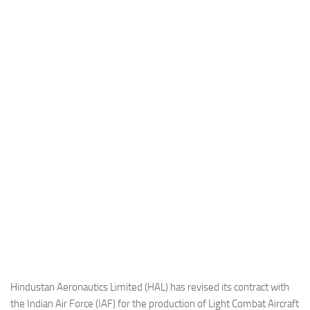
Industria
Notizie Estero
Compagnie Aeree
Forze Aeree
Industria
Media
Video
Aeroporti
Compagnie Aeree
Forze Aeree
Incidenti
Industria
Hindustan Aeronautics Limited (HAL) has revised its contract with
the Indian Air Force (IAF) for the production of Light Combat Aircraft