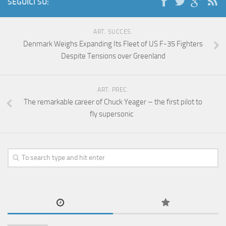
SEGUICI SU:
ART. SUCCES.
Denmark Weighs Expanding Its Fleet of US F-35 Fighters
Despite Tensions over Greenland
ART. PREC.
The remarkable career of Chuck Yeager – the first pilot to
fly supersonic