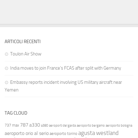
ARTICOLI RECENTI
Toulon Air Show
India moves to join France’s FCAS after split with Germany
Embassy reports incident involving US military aircraft near
Yemen
TAG CLOUD
787
a330
737 max
a380
aeroporti del garda
aeroporto bergamo
aeroporto bologna
agusta westland
aeroporto orio al serio
aeroporto torino