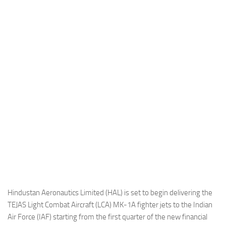
Industria
Notizie Estero
Compagnie Aeree
Forze Aeree
Industria
Media
Video
Aeroporti
Compagnie Aeree
Forze Aeree
Incidenti
Hindustan Aeronautics Limited (HAL) is set to begin delivering the
TEJAS Light Combat Aircraft (LCA) MK-1A fighter jets to the Indian
Industria
Air Force (IAF) starting from the first quarter of the new financial