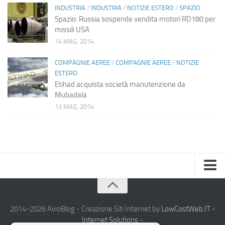
INDUSTRIA
/
INDUSTRIA
/
NOTIZIE ESTERO
/
SPAZIO
Spazio: Russia sospende vendita motori RD180 per
missili USA
14 MAG, 2014
COMPAGNIE AEREE
/
COMPAGNIE AEREE
/
NOTIZIE
ESTERO
Etihad acquista società manutenzione da
Mubadala
13 MAG, 2014
Home
Chi Siamo
2014-2026 AvioBlog - Creazione Siti Internet by
LowCostWeb.IT -
Internet Solutions
-