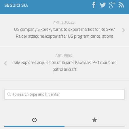
SEGUICI SU:
ART. SUCCES.
US company Sikorsky turns to export market for its S-97
Raider attack helicopter after US program cancellations
ART. PREC.
Italy explores acquisition of Japan’s Kawasaki P-1 maritime
patrol aircraft