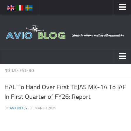
Home
Chi Siamo
Media
Foto
Video
Notizie Italia
NOTIZIE ESTERO
Contatti
Aeronautica Civile
Privacy
HAL To Hand Over First TEJAS MK-1A To IAF
Aeronautica Militare
Pubblicità
In First Quarter of FY26: Report
Aeroporti
Disclaimer
BY
AVIOBLOG
· 31 MARZO 2025
Compagnie Aeree
Feed
Forze Aeree
Prenota Voli
Incidenti e inconvenienti aerei