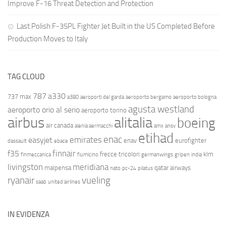
Improve F-16 Threat Detection and Protection
Last Polish F-35PL Fighter Jet Built in the US Completed Before
Production Moves to Italy
TAG CLOUD
787
a330
737 max
a380
aeroporti del garda
aeroporto bergamo
aeroporto bologna
agusta westland
aeroporto orio al serio
aeroporto torino
airbus
alitalia
boeing
air canada
alenia aermacchi
amx
ansv
etihad
enac
emirates
easyjet
enav
eurofighter
dassault
ebace
finnair
f35
frecce tricolori
klm
finmeccanica
fiumicino
germanwings
gripen
india
livingston
meridiana
malpensa
qatar airways
nato
pc-24
pilatus
ryanair
vueling
saab
united airlines
IN EVIDENZA