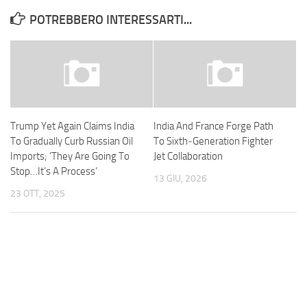
POTREBBERO INTERESSARTI...
Trump Yet Again Claims India
India And France Forge Path
To Gradually Curb Russian Oil
To Sixth‑Generation Fighter
Imports; ‘They Are Going To
Jet Collaboration
Stop…It’s A Process’
13 GIU, 2026
23 OTT, 2025