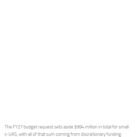
Industria
Notizie Estero
Compagnie Aeree
Forze Aeree
Industria
Media
Video
Aeroporti
Compagnie Aeree
Forze Aeree
Incidenti
Industria
The FY27 budget request sets aside $994 million in total for small
c-UAS, with all of that sum coming from discretionary funding.