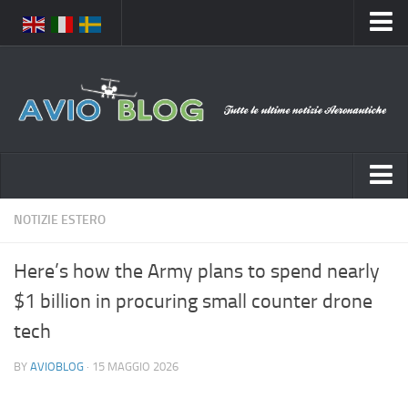
Home
Chi Siamo
Media
Foto
Video
Notizie Italia
NOTIZIE ESTERO
Contatti
Aeronautica Civile
Privacy
Here’s how the Army plans to spend nearly
Aeronautica Militare
Pubblicità
$1 billion in procuring small counter drone
Aeroporti
Disclaimer
tech
Compagnie Aeree
Feed
BY
AVIOBLOG
· 15 MAGGIO 2026
Forze Aeree
Prenota Voli
Incidenti e inconvenienti aerei