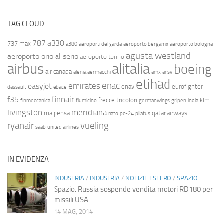
TAG CLOUD
787
a330
737 max
a380
aeroporti del garda
aeroporto bergamo
aeroporto bologna
agusta westland
aeroporto orio al serio
aeroporto torino
airbus
alitalia
boeing
air canada
alenia aermacchi
amx
ansv
etihad
enac
emirates
easyjet
enav
eurofighter
dassault
ebace
finnair
f35
frecce tricolori
klm
finmeccanica
fiumicino
germanwings
gripen
india
livingston
meridiana
malpensa
qatar airways
nato
pc-24
pilatus
ryanair
vueling
saab
united airlines
IN EVIDENZA
INDUSTRIA
/
INDUSTRIA
/
NOTIZIE ESTERO
/
SPAZIO
Spazio: Russia sospende vendita motori RD180 per
missili USA
14 MAG, 2014