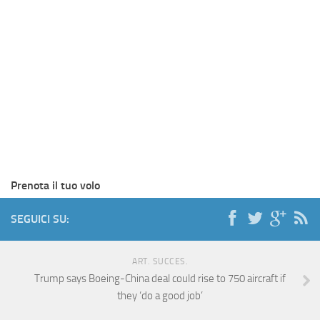
Prenota il tuo volo
SEGUICI SU:
ART. SUCCES.
Trump says Boeing-China deal could rise to 750 aircraft if
they ‘do a good job’