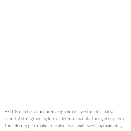
Industria
Notizie Estero
Compagnie Aeree
Forze Aeree
Industria
Media
Video
Aeroporti
Compagnie Aeree
Forze Aeree
Incidenti
HFCL Group has announced a significant investment initiative
aimed at strengthening India’s defence manufacturing ecosystem.
Industria
The telecom gear maker revealed that it will invest approximately