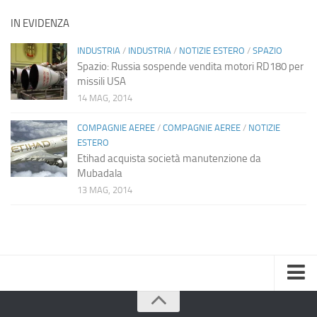
IN EVIDENZA
INDUSTRIA
/
INDUSTRIA
/
NOTIZIE ESTERO
/
SPAZIO
Spazio: Russia sospende vendita motori RD180 per
missili USA
14 MAG, 2014
COMPAGNIE AEREE
/
COMPAGNIE AEREE
/
NOTIZIE
ESTERO
Etihad acquista società manutenzione da
Mubadala
13 MAG, 2014
Home