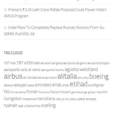
France’s ₹3.25 Lakh Crore Rafale Proposal Could Power India’s
AMCA Program
India Plans To Completely Replace Russian Avionics From Su-
30MKI And MiG-29
TAG CLOUD
787
a330
737 max
a380
aeroporti del garda
aeroporto bergamo
aeroporto bologna
agusta westland
aeroporto orio al serio
aeroporto torino
airbus
alitalia
boeing
air canada
alenia aermacchi
amx
ansv
etihad
enac
emirates
easyjet
enav
eurofighter
dassault
ebace
finnair
f35
frecce tricolori
klm
finmeccanica
fiumicino
germanwings
gripen
india
livingston
meridiana
malpensa
qatar airways
nato
pc-24
pilatus
ryanair
vueling
saab
united airlines