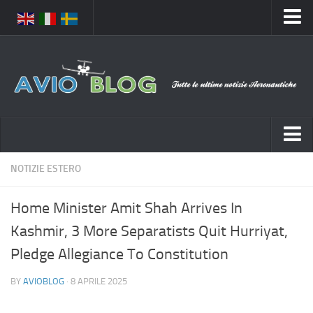
Home
Chi Siamo
Media
Foto
Video
Notizie Italia
NOTIZIE ESTERO
Contatti
Aeronautica Civile
Privacy
Home Minister Amit Shah Arrives In
Aeronautica Militare
Pubblicità
Kashmir, 3 More Separatists Quit Hurriyat,
Aeroporti
Disclaimer
Pledge Allegiance To Constitution
Compagnie Aeree
Feed
BY
AVIOBLOG
· 8 APRILE 2025
Forze Aeree
Prenota Voli
Incidenti e inconvenienti aerei