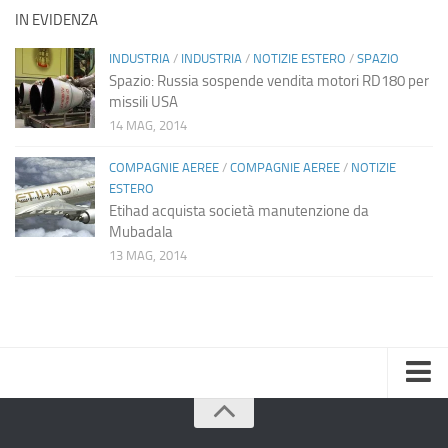
IN EVIDENZA
INDUSTRIA
/
INDUSTRIA
/
NOTIZIE ESTERO
/
SPAZIO
Spazio: Russia sospende vendita motori RD180 per
missili USA
14 MAG, 2014
COMPAGNIE AEREE
/
COMPAGNIE AEREE
/
NOTIZIE
ESTERO
Etihad acquista società manutenzione da
Mubadala
13 MAG, 2014
Home