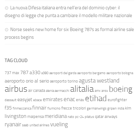
La nuova Difesa italiana entra nell’era del dominio cyber: il
disegno di legge che punta a cambiare il modello militare nazionale
Norse seeks new home for six Boeing 787s as formal airline sale
process begins
TAG CLOUD
787
a330
737 max
a380
aeroporti del garda
aeroporto bergamo
aeroporto bologna
agusta westland
aeroporto orio al serio
aeroporto torino
airbus
alitalia
boeing
air canada
alenia aermacchi
amx
ansv
etihad
enac
emirates
easyjet
enav
eurofighter
dassault
ebace
finnair
f35
frecce tricolori
klm
finmeccanica
fiumicino
germanwings
gripen
india
livingston
meridiana
malpensa
qatar airways
nato
pc-24
pilatus
ryanair
vueling
saab
united airlines