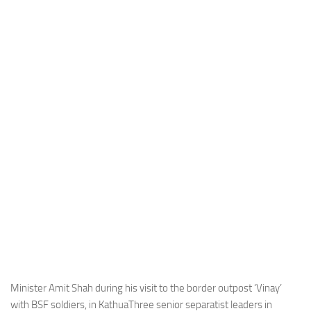
Industria
Notizie Estero
Compagnie Aeree
Forze Aeree
Industria
Media
Video
Aeroporti
Compagnie Aeree
Forze Aeree
Incidenti
Industria
Minister Amit Shah during his visit to the border outpost ‘Vinay’
with BSF soldiers, in KathuaThree senior separatist leaders in