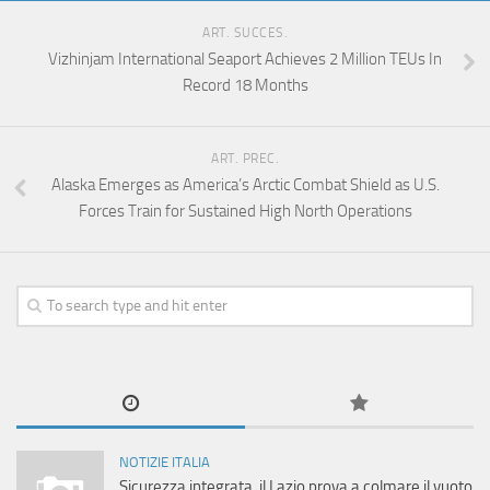
ART. SUCCES.
Vizhinjam International Seaport Achieves 2 Million TEUs In
Record 18 Months
ART. PREC.
Alaska Emerges as America’s Arctic Combat Shield as U.S.
Forces Train for Sustained High North Operations
NOTIZIE ITALIA
Sicurezza integrata, il Lazio prova a colmare il vuoto