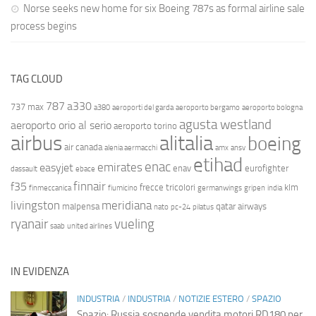
Norse seeks new home for six Boeing 787s as formal airline sale
process begins
TAG CLOUD
787
a330
737 max
a380
aeroporti del garda
aeroporto bergamo
aeroporto bologna
agusta westland
aeroporto orio al serio
aeroporto torino
airbus
alitalia
boeing
air canada
alenia aermacchi
amx
ansv
etihad
enac
emirates
easyjet
enav
eurofighter
dassault
ebace
finnair
f35
frecce tricolori
klm
finmeccanica
fiumicino
germanwings
gripen
india
livingston
meridiana
malpensa
qatar airways
nato
pc-24
pilatus
ryanair
vueling
saab
united airlines
IN EVIDENZA
INDUSTRIA
/
INDUSTRIA
/
NOTIZIE ESTERO
/
SPAZIO
Spazio: Russia sospende vendita motori RD180 per