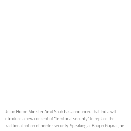
Industria
Notizie Estero
Compagnie Aeree
Forze Aeree
Industria
Media
Video
Aeroporti
Compagnie Aeree
Forze Aeree
Incidenti
Union Home Minister Amit Shah has announced that India will
introduce a new concept of "territorial security" to replace the
Industria
traditional notion of border security. Speaking at Bhuj in Gujarat, he