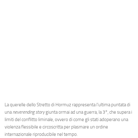
Industria
Notizie Estero
Compagnie Aeree
Forze Aeree
Industria
Media
Video
Aeroporti
Compagnie Aeree
Forze Aeree
La querelle dello Stretto di Hormuz rappresenta l’ultima puntata di
una
neverending story
giunta ormai ad una guerra, la 3°, che supera i
Incidenti
limiti del conflitto liminale, ovvero di come gli stati adoperano una
Industria
violenza flessibile e circoscritta per plasmare un ordine
internazionale riproducibile nel tempo.