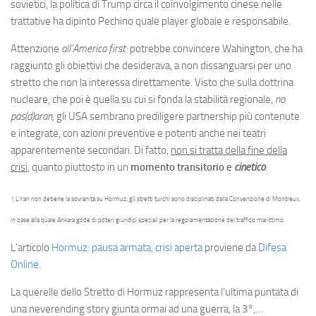
sovietici, la politica di Trump circa il coinvolgimento cinese nelle
trattative ha dipinto Pechino quale player globale e responsabile.
Attenzione
all’America first:
potrebbe convincere Wahington, che ha
raggiunto gli obiettivi che desiderava, a non dissanguarsi per uno
stretto che non la interessa direttamente. Visto che sulla dottrina
nucleare, che poi è quella su cui si fonda la stabilità regionale,
no
pas(d)aran,
gli USA sembrano prediligere partnership più contenute
e integrate, con azioni preventive e potenti anche nei teatri
apparentemente secondari. Di fatto,
non si tratta della fine della
crisi
, quanto piuttosto in un
momento transitorio e
cinetico
.
1
L’Iran non detiene la sovranità su Hormuz; gli stretti turchi sono disciplinati dalla Convenzione di Montreux,
in base alla quale Ankara gode di poteri giuridici speciali per la regolamentazione del traffico marittimo.
L’articolo
Hormuz: pausa armata, crisi aperta
proviene da
Difesa
Online
.
La querelle dello Stretto di Hormuz rappresenta l’ultima puntata di
una neverending story giunta ormai ad una guerra, la 3°,…