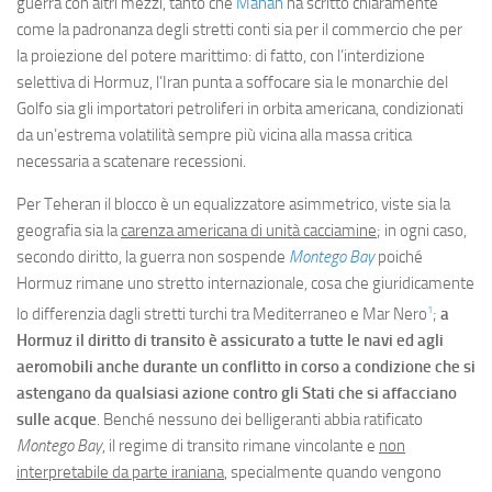
guerra con altri mezzi, tanto che
Mahan
ha scritto chiaramente
come la padronanza degli stretti conti sia per il commercio che per
la proiezione del potere marittimo: di fatto, con l’interdizione
selettiva di Hormuz, l’Iran punta a soffocare sia le monarchie del
Golfo sia gli importatori petroliferi in orbita americana, condizionati
da un’estrema volatilità sempre più vicina alla massa critica
necessaria a scatenare recessioni.
Per Teheran il blocco è un equalizzatore asimmetrico, viste sia la
geografia sia la
carenza americana di unità cacciamine
; in ogni caso,
secondo diritto, la guerra non sospende
Montego Bay
poiché
Hormuz rimane uno stretto internazionale, cosa che giuridicamente
1
lo differenzia dagli stretti turchi tra Mediterraneo e Mar Nero
;
a
Hormuz il diritto di transito è assicurato a tutte le navi ed agli
aeromobili anche durante un conflitto in corso a condizione che si
astengano da qualsiasi azione contro gli Stati che si affacciano
sulle acque
. Benché nessuno dei belligeranti abbia ratificato
Montego Bay
, il regime di transito rimane vincolante e
non
interpretabile da parte iraniana
, specialmente quando vengono