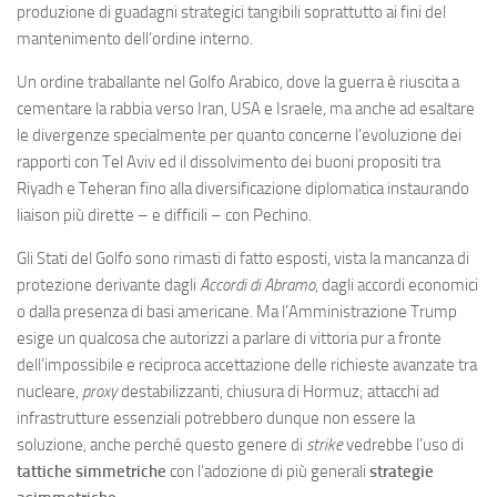
produzione di guadagni strategici tangibili soprattutto ai fini del
mantenimento dell’ordine interno.
Un ordine traballante nel Golfo Arabico, dove la guerra è riuscita a
cementare la rabbia verso Iran, USA e Israele, ma anche ad esaltare
le divergenze specialmente per quanto concerne l’evoluzione dei
rapporti con Tel Aviv ed il dissolvimento dei buoni propositi tra
Riyadh e Teheran fino alla diversificazione diplomatica instaurando
liaison più dirette – e difficili – con Pechino.
Gli Stati del Golfo sono rimasti di fatto esposti, vista la mancanza di
protezione derivante dagli
Accordi di Abramo
, dagli accordi economici
o dalla presenza di basi americane. Ma l’Amministrazione Trump
esige un qualcosa che autorizzi a parlare di vittoria pur a fronte
dell’impossibile e reciproca accettazione delle richieste avanzate tra
nucleare,
proxy
destabilizzanti, chiusura di Hormuz; attacchi ad
infrastrutture essenziali potrebbero dunque non essere la
soluzione, anche perché questo genere di
strike
vedrebbe l’uso di
tattiche simmetriche
con l’adozione di più generali
strategie