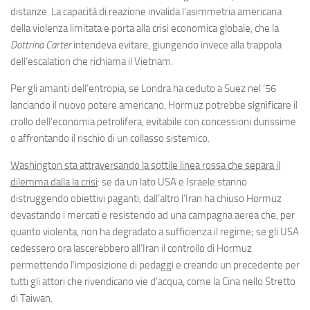
distanze. La capacità di reazione invalida l’asimmetria americana
della violenza limitata e porta alla crisi economica globale, che la
Dottrina Carter
intendeva evitare, giungendo invece alla trappola
dell’escalation che richiama il Vietnam.
Per gli amanti dell’entropia, se Londra ha ceduto a Suez nel ’56
lanciando il nuovo potere americano, Hormuz potrebbe significare il
crollo dell’economia petrolifera, evitabile con concessioni durissime
o affrontando il rischio di un collasso sistemico.
Washington sta attraversando la sottile linea rossa che separa il
dilemma dalla la crisi
: se da un lato USA e Israele stanno
distruggendo obiettivi paganti, dall’altro l’Iran ha chiuso Hormuz
devastando i mercati e resistendo ad una campagna aerea che, per
quanto violenta, non ha degradato a sufficienza il regime; se gli USA
cedessero ora lascerebbero all’Iran il controllo di Hormuz
permettendo l’imposizione di pedaggi e creando un precedente per
tutti gli attori che rivendicano vie d’acqua, come la Cina nello Stretto
di Taiwan.