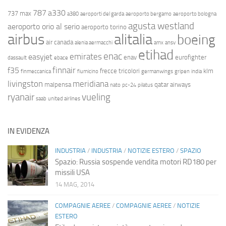
787
a330
737 max
a380
aeroporti del garda
aeroporto bergamo
aeroporto bologna
agusta westland
aeroporto orio al serio
aeroporto torino
airbus
alitalia
boeing
air canada
alenia aermacchi
amx
ansv
etihad
enac
emirates
easyjet
enav
eurofighter
dassault
ebace
finnair
f35
frecce tricolori
klm
finmeccanica
fiumicino
germanwings
gripen
india
livingston
meridiana
malpensa
qatar airways
nato
pc-24
pilatus
ryanair
vueling
saab
united airlines
IN EVIDENZA
INDUSTRIA
/
INDUSTRIA
/
NOTIZIE ESTERO
/
SPAZIO
Spazio: Russia sospende vendita motori RD180 per
missili USA
14 MAG, 2014
COMPAGNIE AEREE
/
COMPAGNIE AEREE
/
NOTIZIE
ESTERO