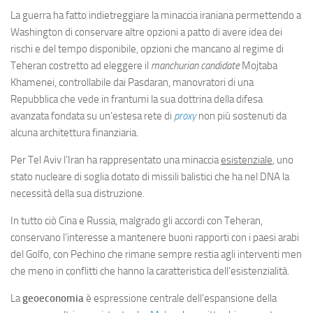
La guerra ha fatto indietreggiare la minaccia iraniana permettendo a
Washington di conservare altre opzioni a patto di avere idea dei
rischi e del tempo disponibile, opzioni che mancano al regime di
Teheran costretto ad eleggere il
manchurian candidate
Mojtaba
Khamenei, controllabile dai Pasdaran, manovratori di una
Repubblica che vede in frantumi la sua dottrina della difesa
avanzata fondata su un’estesa rete di
proxy
non più sostenuti da
alcuna architettura finanziaria.
Per Tel Aviv l’Iran ha rappresentato una minaccia
esistenziale
, uno
stato nucleare di soglia dotato di missili balistici che ha nel DNA la
necessità della sua distruzione.
In tutto ciò Cina e Russia, malgrado gli accordi con Teheran,
conservano l’interesse a mantenere buoni rapporti con i paesi arabi
del Golfo, con Pechino che rimane sempre restia agli interventi men
che meno in conflitti che hanno la caratteristica dell’esistenzialità.
La
geoeconomia
è espressione centrale dell’espansione della