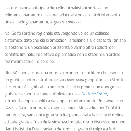
Eventi
La conclusione anticipata dei colloqui pakistani porta ad un
ridimensionamento di Islamabad e delle possibilità di intervento
cinesi: badoglianamente,
la guerra continua
.
Nel Golfo l’ordine regionale sta volgendo verso un collasso
sistemico, dato che sia le ambizioni israeliane sia le capacità iraniane
di sostenere un’escalation orizzontale vanno oltre i paletti del
conflitto liminale; l’obiettivo diplomatico non è stabilire un ordine,
ma minimizzare il disordine.
Gli USA sono ancora una potenza economico-militare che esercita
un grado di potere strutturale sui
choke point
geopolitici e lo Stretto
di Hormuz è significativo per le politiche di proiezione energetica
globale, secondo le linee sottolineate dalla
Dottrina Carter
,
introdotta dopo la politica del doppio contenimento Roosevelt con
l’Arabia Saudita prima e la deposizione di Mossadeq poi. Conflitti
per procura, sanzioni e guerra in Iraq, sono state tecniche di ordine
attuate grazie all’uso della violenza limitata, ora in discussione dopo
i lanci balistici e l’uso iraniano dei droni in grado di colpire a forti