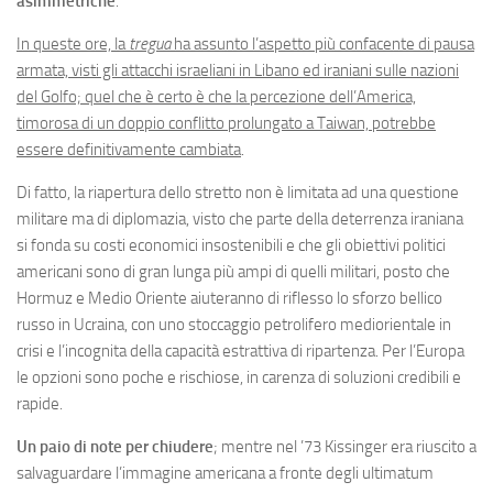
asimmetriche
.
In queste ore, la
tregua
ha assunto l’aspetto più confacente di pausa
armata, visti gli attacchi israeliani in Libano ed iraniani sulle nazioni
del Golfo; quel che è certo è che la percezione dell’America,
timorosa di un doppio conflitto prolungato a Taiwan, potrebbe
essere definitivamente cambiata
.
Di fatto, la riapertura dello stretto non è limitata ad una questione
militare ma di diplomazia, visto che parte della deterrenza iraniana
si fonda su costi economici insostenibili e che gli obiettivi politici
americani sono di gran lunga più ampi di quelli militari, posto che
Hormuz e Medio Oriente aiuteranno di riflesso lo sforzo bellico
russo in Ucraina, con uno stoccaggio petrolifero mediorientale in
crisi e l’incognita della capacità estrattiva di ripartenza. Per l’Europa
le opzioni sono poche e rischiose, in carenza di soluzioni credibili e
rapide.
Un paio di note per chiudere
; mentre nel ’73 Kissinger era riuscito a
salvaguardare l’immagine americana a fronte degli ultimatum