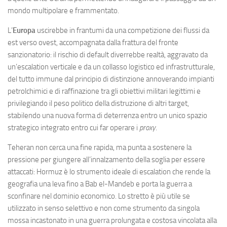
mondo multipolare e frammentato.
L’
Europa
uscirebbe in frantumi da una competizione dei flussi da
est verso ovest, accompagnata dalla frattura del fronte
sanzionatorio: il rischio di default diverrebbe realtà, aggravato da
un’escalation verticale e da un collasso logistico ed infrastrutturale,
del tutto immune dal principio di distinzione annoverando impianti
petrolchimici e di raffinazione tra gli obiettivi militari legittimi e
privilegiando il peso politico della distruzione di altri target,
stabilendo una nuova forma di deterrenza entro un unico spazio
strategico integrato entro cui far operare i
proxy
.
Teheran non cerca una fine rapida, ma punta a sostenere la
pressione per giungere all’innalzamento della soglia per essere
attaccati: Hormuz è lo strumento ideale di escalation che rende la
geografia una leva fino a Bab el-Mandeb e porta la guerra a
sconfinare nel dominio economico. Lo stretto è più utile se
utilizzato in senso selettivo e non come strumento da singola
mossa incastonato in una guerra prolungata e costosa vincolata alla