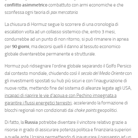
conflitto asimmetrico
combattuto con armi economiche e che
sconfessa ogni teoria di
pax mercatoria
.
La chiusura di Hormuz segue lo scorrere di una cronologia di
escalation volta ad un collasso sistemico che, entro 3 mesi,
condurrebbe ad un punto di non ritorno; si può rimanere in apnea
per
90 giorni
, ma decorsi quelli il danno al tessuto economico
globale diventerebbe permanente e strutturale.
Hormuz può ridisegnare l’ordine globale separando il Golfo Persico
dal contesto mondiale, chiudendo così il
secolo del Medio Oriente
con
gli investimenti spostati su hub più sicuri e con l’inaugurazione di
nuove rotte; mettendo fine del sistema di alleanze legate agli USA,
incapaci di riaprire le vie d’acqua e con Pechino impegnata a
garantire i flussi energetici terrestri
; accelerando la formazione di
blocchi regionali non condizionati dai
choke points
geopolitici.
Di fatto, la
Russia
potrebbe diventare il vincitore relativo grazie a
risorse in grado di assicurare potenza politica e finanziaria superiori
a quelle ante Ucraina permettendo di inaugurare il passaggio ad un