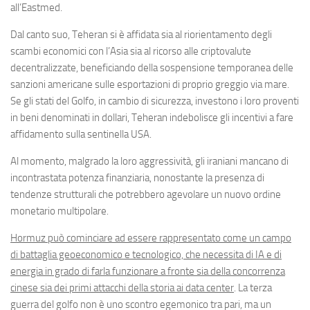
all’Eastmed.
Dal canto suo, Teheran si è affidata sia al riorientamento degli
scambi economici con l’Asia sia al ricorso alle criptovalute
decentralizzate, beneficiando della sospensione temporanea delle
sanzioni americane sulle esportazioni di proprio greggio via mare.
Se gli stati del Golfo, in cambio di sicurezza, investono i loro proventi
in beni denominati in dollari, Teheran indebolisce gli incentivi a fare
affidamento sulla sentinella USA.
Al momento, malgrado la loro aggressività, gli iraniani mancano di
incontrastata potenza finanziaria, nonostante la presenza di
tendenze strutturali che potrebbero agevolare un nuovo ordine
monetario multipolare.
Hormuz può cominciare ad essere rappresentato come un campo
di battaglia geoeconomico e tecnologico, che necessita di IA e di
energia in grado di farla funzionare a fronte sia della concorrenza
cinese sia dei primi attacchi della storia ai data center
. La terza
guerra del golfo non è uno scontro egemonico tra pari, ma un