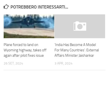
POTREBBERO INTERESSARTI...
Plane forced to land on
‘India Has Become A Model
Wyoming highway, takes off
For Many Countries’: External
again after pilot fixes issue
Affairs Minister Jaishankar
26 SET, 2024
3 APR, 2024