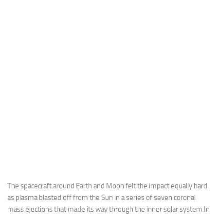
Industria
Notizie Estero
Compagnie Aeree
Forze Aeree
Industria
Media
Video
Aeroporti
Compagnie Aeree
Forze Aeree
Incidenti
The spacecraft around Earth and Moon felt the impact equally hard
as plasma blasted off from the Sun in a series of seven coronal
Industria
mass ejections that made its way through the inner solar system.In