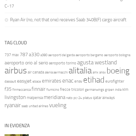
C-17
Ryan Air (no, not that one) receives Saab 340B(F) cargo aircraft
TAG CLOUD
787
a330
737 max
a380
aeroporti del garda
aeroporto bergamo
aeroporto bologna
agusta westland
aeroporto orio al serio
aeroporto torino
airbus
alitalia
boeing
air canada
alenia aermacchi
amx
ansv
etihad
enac
emirates
easyjet
enav
eurofighter
dassault
ebace
finnair
f35
frecce tricolori
klm
finmeccanica
fiumicino
germanwings
gripen
india
livingston
meridiana
malpensa
qatar airways
nato
pc-24
pilatus
ryanair
vueling
saab
united airlines
IN EVIDENZA