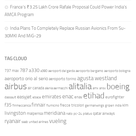
France’s ₹3.25 Lakh Crore Rafale Proposal Could Power India’s
AMCA Program
India Plans To Completely Replace Russian Avionics From Su-
30MKI And MiG-29
TAG CLOUD
787
a330
737 max
a380
aeroporti del garda
aeroporto bergamo
aeroporto bologna
agusta westland
aeroporto orio al serio
aeroporto torino
airbus
alitalia
boeing
air canada
alenia aermacchi
amx
ansv
etihad
enac
emirates
easyjet
enav
eurofighter
dassault
ebace
finnair
f35
frecce tricolori
klm
finmeccanica
fiumicino
germanwings
gripen
india
livingston
meridiana
malpensa
qatar airways
nato
pc-24
pilatus
ryanair
vueling
saab
united airlines