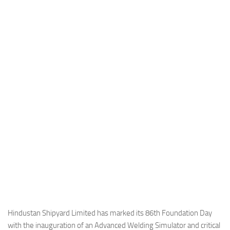
Industria
Notizie Estero
Compagnie Aeree
Forze Aeree
Industria
Media
Video
Aeroporti
Compagnie Aeree
Forze Aeree
Incidenti
Industria
Hindustan Shipyard Limited has marked its 86th Foundation Day
with the inauguration of an Advanced Welding Simulator and critical