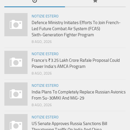
NOTIZIE ESTERO
Defence Ministry Initiates Efforts To Join French-
Led Future Combat Air System (FCAS)
Sixth‑Generation Fighter Program
8 AGO, 2026
NOTIZIE ESTERO
France’s ₹3.25 Lakh Crore Rafale Proposal Could
Power India’s AMCA Program
8 AGO, 2026
NOTIZIE ESTERO
India Plans To Completely Replace Russian Avionics
From Su-30MKI And MiG-29
8 AGO, 2026
NOTIZIE ESTERO
US Senate Approves Russia Sanctions Bill
Threatening Tariffs On India And China