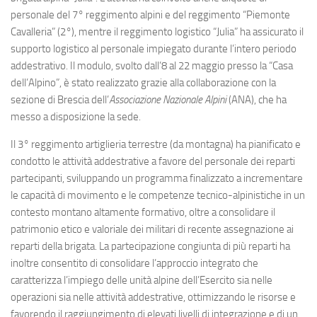
Eventi
personale del 7° reggimento alpini e del reggimento “Piemonte
Cavalleria” (2°), mentre il reggimento logistico “Julia” ha assicurato il
supporto logistico al personale impiegato durante l’intero periodo
addestrativo. Il modulo, svolto dall’8 al 22 maggio presso la “Casa
dell’Alpino”, è stato realizzato grazie alla collaborazione con la
sezione di Brescia dell’
Associazione Nazionale Alpini
(ANA), che ha
messo a disposizione la sede.
Il 3° reggimento artiglieria terrestre (da montagna) ha pianificato e
condotto le attività addestrative a favore del personale dei reparti
partecipanti, sviluppando un programma finalizzato a incrementare
le capacità di movimento e le competenze tecnico-alpinistiche in un
contesto montano altamente formativo, oltre a consolidare il
patrimonio etico e valoriale dei militari di recente assegnazione ai
reparti della brigata. La partecipazione congiunta di più reparti ha
inoltre consentito di consolidare l’approccio integrato che
caratterizza l’impiego delle unità alpine dell’Esercito sia nelle
operazioni sia nelle attività addestrative, ottimizzando le risorse e
favorendo il raggiungimento di elevati livelli di integrazione e di un