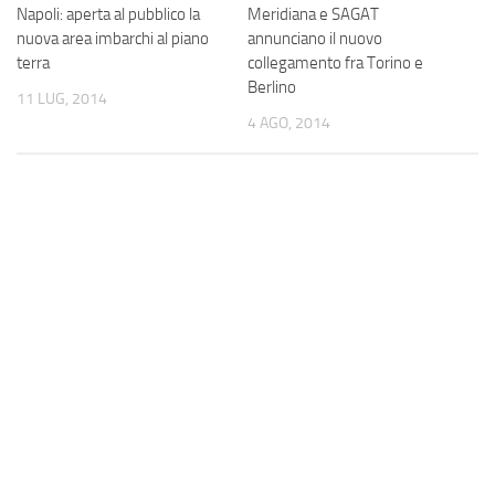
Napoli: aperta al pubblico la
Meridiana e SAGAT
nuova area imbarchi al piano
annunciano il nuovo
terra
collegamento fra Torino e
Berlino
11 LUG, 2014
4 AGO, 2014