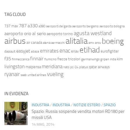
TAG CLOUD
787
a330
737 max
a380
aeroporti del garda
aeroporto bergamo
aeroporto bologna
agusta westland
aeroporto orio al serio
aeroporto torino
airbus
alitalia
boeing
air canada
alenia aermacchi
amx
ansv
etihad
enac
emirates
easyjet
enav
eurofighter
dassault
ebace
finnair
f35
frecce tricolori
klm
finmeccanica
fiumicino
germanwings
gripen
india
livingston
meridiana
malpensa
qatar airways
nato
pc-24
pilatus
ryanair
vueling
saab
united airlines
IN EVIDENZA
INDUSTRIA
/
INDUSTRIA
/
NOTIZIE ESTERO
/
SPAZIO
Spazio: Russia sospende vendita motori RD180 per
missili USA
14 MAG, 2014