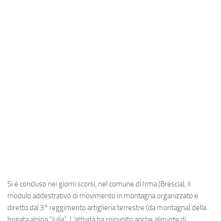
Industria
Notizie Estero
Compagnie Aeree
Forze Aeree
Industria
Media
Video
Aeroporti
Compagnie Aeree
Forze Aeree
Si è concluso nei giorni scorsi, nel comune di Irma (Brescia), il
Incidenti
modulo addestrativo di movimento in montagna organizzato e
Industria
diretto dal 3° reggimento artiglieria terrestre (da montagna) della
brigata alpina “Julia”. L’attività ha coinvolto anche aliquote di