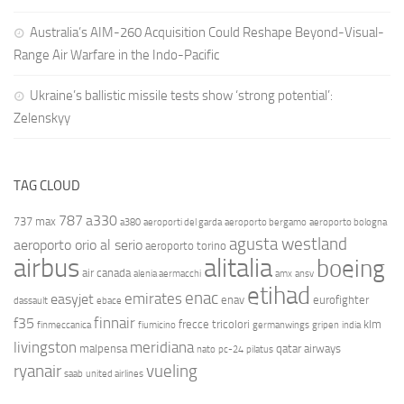
Australia’s AIM-260 Acquisition Could Reshape Beyond-Visual-
Range Air Warfare in the Indo-Pacific
Ukraine’s ballistic missile tests show ‘strong potential’:
Zelenskyy
TAG CLOUD
787
a330
737 max
a380
aeroporti del garda
aeroporto bergamo
aeroporto bologna
agusta westland
aeroporto orio al serio
aeroporto torino
airbus
alitalia
boeing
air canada
alenia aermacchi
amx
ansv
etihad
enac
emirates
easyjet
enav
eurofighter
dassault
ebace
finnair
f35
frecce tricolori
klm
finmeccanica
fiumicino
germanwings
gripen
india
livingston
meridiana
malpensa
qatar airways
nato
pc-24
pilatus
ryanair
vueling
saab
united airlines