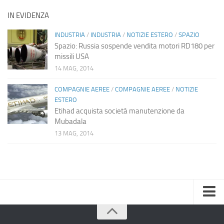
IN EVIDENZA
INDUSTRIA
/
INDUSTRIA
/
NOTIZIE ESTERO
/
SPAZIO
Spazio: Russia sospende vendita motori RD180 per
missili USA
14 MAG, 2014
COMPAGNIE AEREE
/
COMPAGNIE AEREE
/
NOTIZIE
ESTERO
Etihad acquista società manutenzione da
Mubadala
13 MAG, 2014
Home