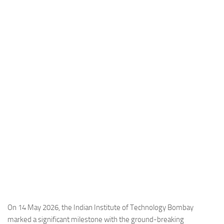
Industria
Notizie Estero
Compagnie Aeree
Forze Aeree
Industria
Media
Video
Aeroporti
Compagnie Aeree
Forze Aeree
Incidenti
Industria
On 14 May 2026, the Indian Institute of Technology Bombay
marked a significant milestone with the ground-breaking