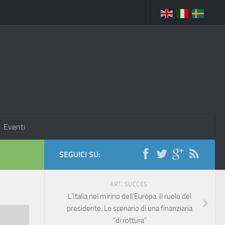
Eventi
SEGUICI SU:
ART. SUCCES.
L’Italia nel mirino dell’Europa. Il ruolo del
presidente. Lo scenario di una finanziaria
“di rottura”