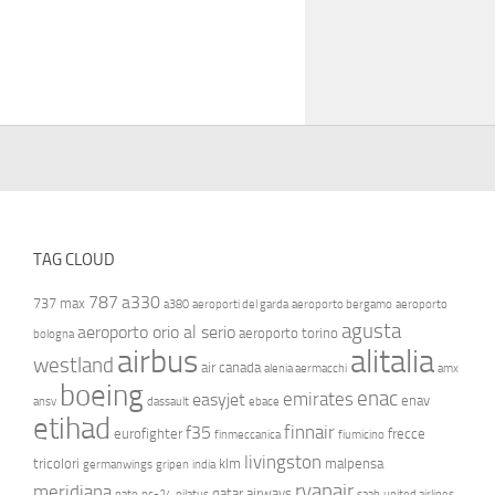
TAG CLOUD
787
a330
737 max
a380
aeroporti del garda
aeroporto bergamo
aeroporto
agusta
aeroporto orio al serio
aeroporto torino
bologna
airbus
alitalia
westland
air canada
alenia aermacchi
amx
boeing
enac
emirates
easyjet
enav
ansv
dassault
ebace
etihad
finnair
f35
eurofighter
frecce
finmeccanica
fiumicino
livingston
tricolori
klm
malpensa
germanwings
gripen
india
ryanair
meridiana
qatar airways
nato
pc-24
pilatus
saab
united airlines