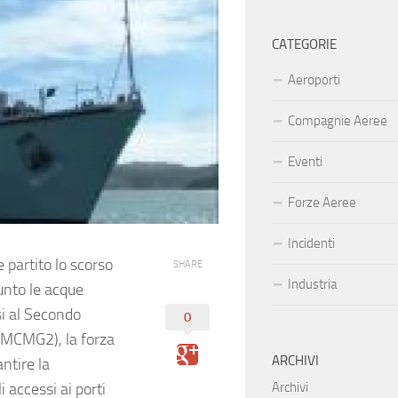
CATEGORIE
Aeroporti
Compagnie Aeree
Eventi
Forze Aeree
Incidenti
 partito lo scorso
SHARE
Industria
unto le acque
si al Secondo
0
MCMG2), la forza
ARCHIVI
ntire la
 accessi ai porti
Archivi