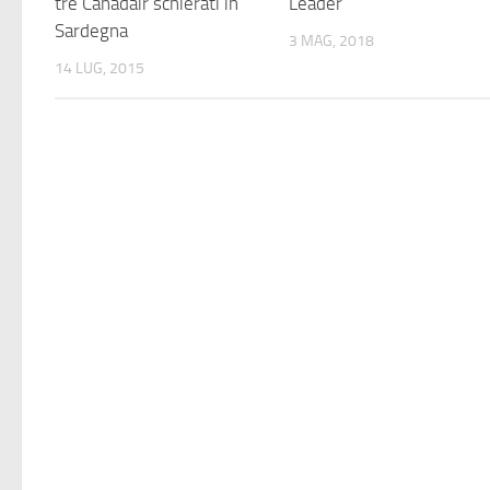
tre Canadair schierati in
Leader
Sardegna
3 MAG, 2018
14 LUG, 2015