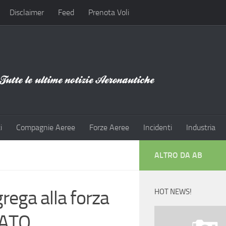
Disclaimer
Feed
Prenota Voli
i
Compagnie Aeree
Forze Aeree
Incidenti
Industria
ALTRO DA AB
grega alla forza
HOT NEWS!
NATO