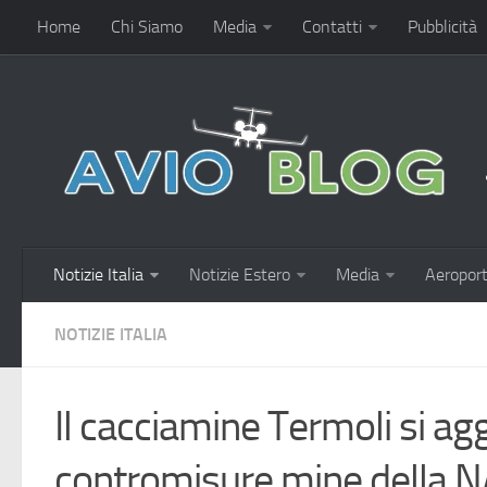
Home
Chi Siamo
Media
Contatti
Pubblicità
Notizie Italia
Notizie Estero
Media
Aeroport
NOTIZIE ITALIA
Il cacciamine Termoli si ag
contromisure mine della 