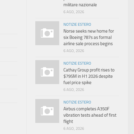
militare nazionale
6 AGO, 2026
NOTIZIE ESTERO
Norse seeks new home for
six Boeing 787s as formal
airline sale process begins
6 AGO, 2026
NOTIZIE ESTERO
Cathay Group profit rises to
$795M in H1 2026 despite
fuel price spike
6 AGO, 2026
NOTIZIE ESTERO
Airbus completes A350F
vibration tests ahead of first
flight
6 AGO, 2026