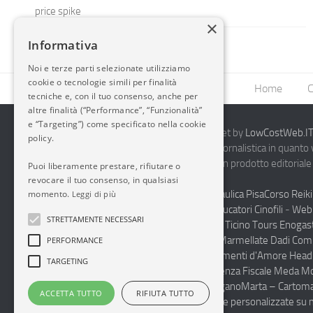
price spike
×
Informativa
Noi e terze parti selezionate utilizziamo
cookie o tecnologie simili per finalità
Home
C
tecniche e, con il tuo consenso, anche per
altre finalità (“Performance”, “Funzionalità”
e “Targeting”) come specificato nella cookie
2014-2026 AvioBlog - Creazione Siti Internet by
LowCostWeb.IT 
policy.
Questo blog non rappresenta una testata giornalistica in quanto
periodicità. Non può pertanto considerarsi un prodotto editoriale 
Puoi liberamente prestare, rifiutare o
7.03.2001.
Disclaimer Completo
revocare il tuo consenso, in qualsiasi
Vendita Abbigliamento Sicurezza
Termoidraulica Pisa
Corso Reiki
momento.
Leggi di più
Napoli
Corsi Formazione Mediatori Felini Educatori Cinofili
-
Web 
STRETTAMENTE NECESSARI
Andrologo Toscana
Progettare Casa Canton Ticino
Tours Enogas
Monferrato
Produzione Conto Terzi Sughi Marmellate Dadi Co
PERFORMANCE
specialista Floaters
Proctologo Milano
Legamenti d'Amore
Head
TARGETING
Haccp Sicurezza sul Lavoro Toscana
Consulenza Fiscale Meda M
personalizzate scuole medie e superiori Lugano
Marta – Cartoma
ACCETTA TUTTO
RIFIUTA TUTTO
Pulizia Uffici Condomini Monza Brianza
Diete personalizzate su 