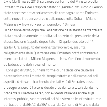
Eventi
Civile
(del 5 marzo 2013, su parere conforme del
Ministero delle
Infrastrutture e dei Trasporti
datato 11 gennaio 2013) con cui erano
state concesse provvisoriamente alla compagnia aerea
Emirates
sette nuove frequenze di volo sulla nuova rotta Dubai – Milano
Malpensa – New York per un periodo di 18 mesi.
La decisione arriva dopo che l’esecuzione della stessa sentenza era
stata provvisoriamente impedita dal decreto del presidente della
stessa Sezione (appello depositato il 12 aprile; decreto del 14
aprile). Ora, a seguito dell’ordinanza favorevole, assunta
collegialmente dalla Quarta sezione, Emirates potrà continuare a
esercitare la tratta Milano Malpensa – New York fino al momento
della decisione definitiva nel merito.
Il Consiglio di Stato, pur nelle forme di una decisione cautelare
necessariamente limitata dai tempi ristretti e dall’esame dei soli
aspetti più rilevanti, ha ritenuto che l’attività di Emirates possa
proseguire, perché ha considerato prevalente la tutela del danno
ricadente sul vettore aereo, con evidenti influenze anche sugli
interessi pubblici, rappresentati dal Ministero delle infrastrutture e
dei trasporti, da ENAC, da SEA s.p.a., dal Comune di Milano e dalla