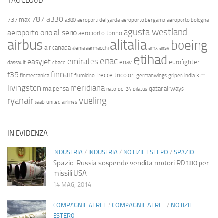
TAG CLOUD
787
a330
737 max
a380
aeroporti del garda
aeroporto bergamo
aeroporto bologna
agusta westland
aeroporto orio al serio
aeroporto torino
airbus
alitalia
boeing
air canada
alenia aermacchi
amx
ansv
etihad
enac
emirates
easyjet
enav
eurofighter
dassault
ebace
finnair
f35
frecce tricolori
klm
finmeccanica
fiumicino
germanwings
gripen
india
livingston
meridiana
malpensa
qatar airways
nato
pc-24
pilatus
ryanair
vueling
saab
united airlines
IN EVIDENZA
INDUSTRIA
/
INDUSTRIA
/
NOTIZIE ESTERO
/
SPAZIO
Spazio: Russia sospende vendita motori RD180 per
missili USA
14 MAG, 2014
COMPAGNIE AEREE
/
COMPAGNIE AEREE
/
NOTIZIE
ESTERO