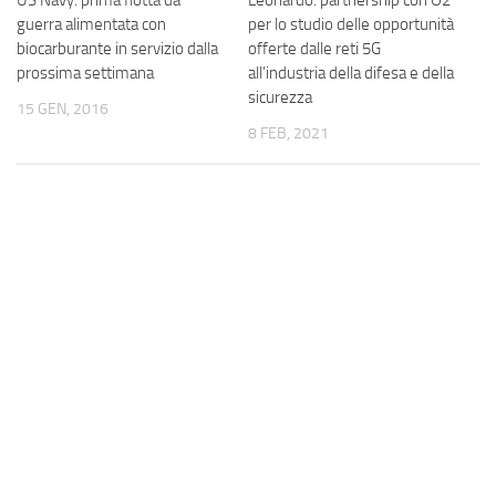
US Navy: prima flotta da
Leonardo: partnership con O2
guerra alimentata con
per lo studio delle opportunità
biocarburante in servizio dalla
offerte dalle reti 5G
prossima settimana
all’industria della difesa e della
sicurezza
15 GEN, 2016
8 FEB, 2021