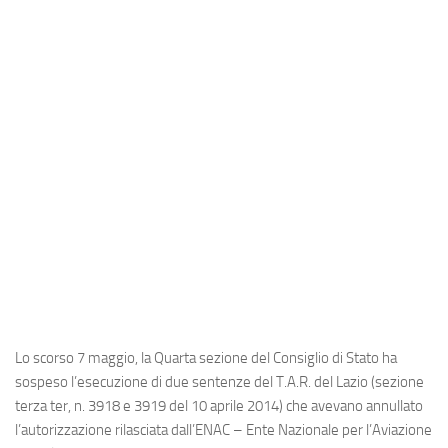
Industria
Notizie Estero
Compagnie Aeree
Forze Aeree
Industria
Media
Video
Aeroporti
Compagnie Aeree
Forze Aeree
Lo scorso 7 maggio, la
Quarta sezione del Consiglio di Stato
ha
Incidenti
sospeso l’esecuzione di due sentenze del
T.A.R. del Lazio
(sezione
terza ter, n. 3918 e 3919 del 10 aprile 2014) che avevano annullato
Industria
l’autorizzazione rilasciata dall’
ENAC
–
Ente Nazionale per l’Aviazione