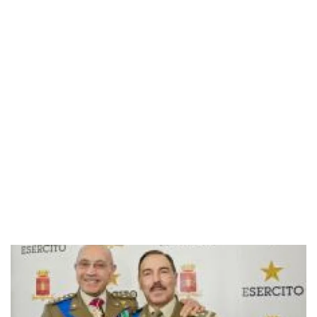
Industria
Notizie Estero
Compagnie Aeree
Forze Aeree
Industria
Media
Video
Aeroporti
Compagnie Aeree
Forze Aeree
Incidenti
Industria