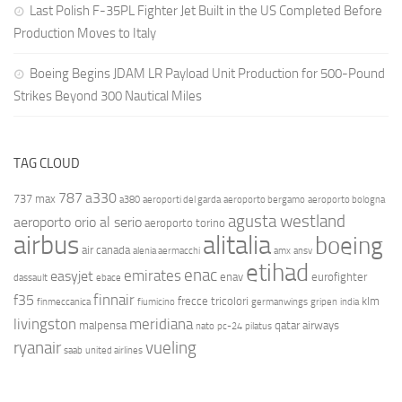
Last Polish F-35PL Fighter Jet Built in the US Completed Before
Production Moves to Italy
Boeing Begins JDAM LR Payload Unit Production for 500-Pound
Strikes Beyond 300 Nautical Miles
TAG CLOUD
787
a330
737 max
a380
aeroporti del garda
aeroporto bergamo
aeroporto bologna
agusta westland
aeroporto orio al serio
aeroporto torino
airbus
alitalia
boeing
air canada
alenia aermacchi
amx
ansv
etihad
enac
emirates
easyjet
enav
eurofighter
dassault
ebace
finnair
f35
frecce tricolori
klm
finmeccanica
fiumicino
germanwings
gripen
india
livingston
meridiana
malpensa
qatar airways
nato
pc-24
pilatus
ryanair
vueling
saab
united airlines