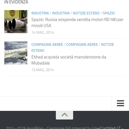
IN EVIDENZA
INDUSTRIA
/
INDUSTRIA
/
NOTIZIE ESTERO
/
SPAZIO
Spazio: Russia sospende vendita motori RD180 per
missili USA
14 MAG, 2014
COMPAGNIE AEREE
/
COMPAGNIE AEREE
/
NOTIZIE
ESTERO
Etihad acquista società manutenzione da
Mubadala
13 MAG, 2014
Home
Chi Siamo
2014-2026 AvioBlog - Creazione Siti Internet by
LowCostWeb.IT -