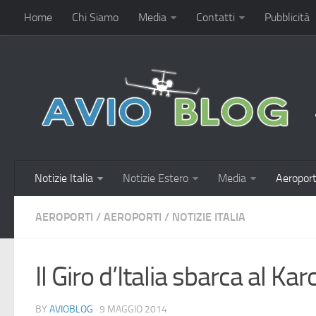
Home
Chi Siamo
Media
Contatti
Pubblicità
Notizie Italia
Notizie Estero
Media
Aeroport
AEROPORTI
/
AEROPORTI
/
NOTIZIE ITALIA
Il Giro d’Italia sbarca al Kar
BY
AVIOBLOG
· 9 MAGGIO 2014