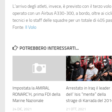
L’arrivo degli atleti, invece, è previsto con il terzo volo
operato con un
Airbus A330-300
, a bordo, oltre ai cicl
tecnici e lo staff delle squadre per un totale di 405 pa
Fonte:
Il Volo
POTREBBERO INTERESSARTI...
Impostata la AMIRAL
Arrestato in Iraq il leader
RONARC’H, prima FDI della
dell’ Isis “mente” della
Marine Nazionale
strage di Karrada del 20
24 DIC, 2021
21 OTT, 2021