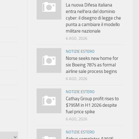
La nuova Difesa italiana
entra nell’era del dominio
cyber: il disegno di legge che
punta a cambiare il modello
militare nazionale
6 AGO, 2026
NOTIZIE ESTERO
Norse seeks new home for
six Boeing 787s as formal
airline sale process begins
6 AGO, 2026
NOTIZIE ESTERO
Cathay Group profit rises to
$795M in H1 2026 despite
fuel price spike
6 AGO, 2026
NOTIZIE ESTERO