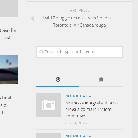
ART. PREC.
Dal 17 maggio decolla il volo Venezia –
Toronto di Air Canada rouge
ase for
r East
NOTIZIE ITALIA
 final
Sicurezza integrata, il Lazio
sio
prova a colmare il vuoto
aft
normativo
6 AGO, 2026
NOTIZIE ITALIA