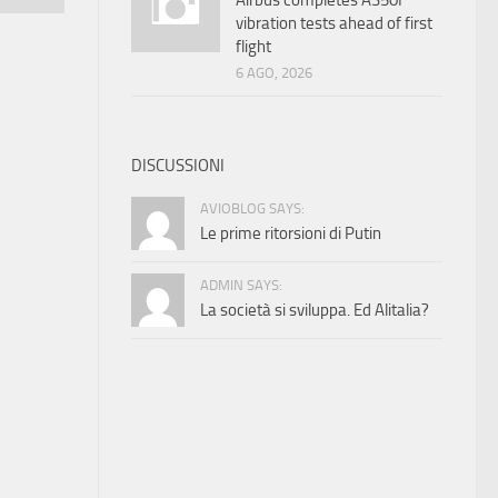
Airbus completes A350F
vibration tests ahead of first
flight
6 AGO, 2026
DISCUSSIONI
AVIOBLOG SAYS:
Le prime ritorsioni di Putin
ADMIN SAYS:
La società si sviluppa. Ed Alitalia?