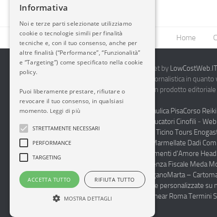
Informativa
Noi e terze parti selezionate utilizziamo
cookie o tecnologie simili per finalità
Home
C
tecniche e, con il tuo consenso, anche per
altre finalità (“Performance”, “Funzionalità”
e “Targeting”) come specificato nella cookie
2014-2026 AvioBlog - Creazione Siti Internet by
LowCostWeb.IT 
policy.
Questo blog non rappresenta una testata giornalistica in quanto
periodicità. Non può pertanto considerarsi un prodotto editoriale 
Puoi liberamente prestare, rifiutare o
7.03.2001.
Disclaimer Completo
revocare il tuo consenso, in qualsiasi
Vendita Abbigliamento Sicurezza
Termoidraulica Pisa
Corso Reiki
momento.
Leggi di più
Napoli
Corsi Formazione Mediatori Felini Educatori Cinofili
-
Web 
STRETTAMENTE NECESSARI
Andrologo Toscana
Progettare Casa Canton Ticino
Tours Enogas
Monferrato
Produzione Conto Terzi Sughi Marmellate Dadi Co
PERFORMANCE
specialista Floaters
Proctologo Milano
Legamenti d'Amore
Head
TARGETING
Haccp Sicurezza sul Lavoro Toscana
Consulenza Fiscale Meda M
personalizzate scuole medie e superiori Lugano
Marta – Cartoma
ACCETTA TUTTO
RIFIUTA TUTTO
Pulizia Uffici Condomini Monza Brianza
Diete personalizzate su 
Integratori Cura del Corpo
Luxury Spa Suite near Roma Termini S
MOSTRA DETTAGLI
Condominio a Roma
tours organizzati Sicilia