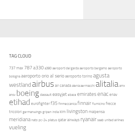
TAG CLOUD
787
a330
737 max
a380
aeroporti del garda
aeroporto bergamo
aeroporto
agusta
aeroporto orio al serio
aeroporto torino
bologna
airbus
alitalia
westland
air canada
alenia aermacchi
amx
boeing
enac
emirates
easyjet
enav
ansv
dassault
ebace
etihad
finnair
f35
eurofighter
frecce
finmeccanica
fiumicino
livingston
tricolori
klm
malpensa
germanwings
gripen
india
ryanair
meridiana
qatar airways
nato
pc-24
pilatus
saab
united airlines
vueling