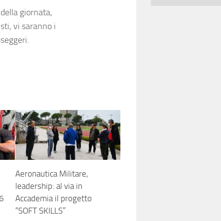
 della giornata,
isti, vi saranno i
sseggeri.
Aeronautica Militare,
leadership: al via in
16
Accademia il progetto
“SOFT SKILLS”