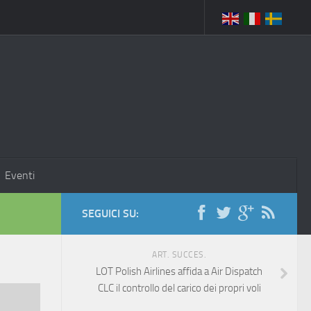
Eventi
SEGUICI SU:
ART. SUCCES.
LOT Polish Airlines affida a Air Dispatch
CLC il controllo del carico dei propri voli