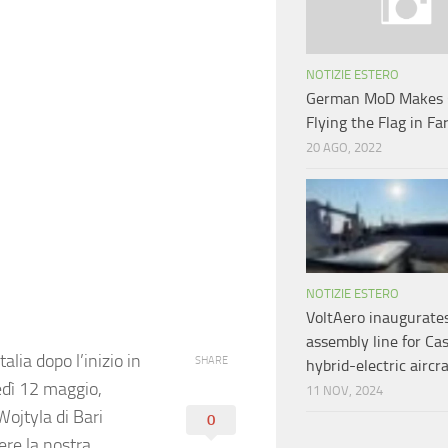
NOTIZIE ESTERO
German MoD Makes C
Flying the Flag in Fa
20 AGO, 2022
NOTIZIE ESTERO
VoltAero inaugurates
assembly line for Cas
talia dopo l’inizio in
SHARE
hybrid-electric aircr
nedì 12 maggio,
11 NOV, 2024
Wojtyla di Bari
0
gere la nostra