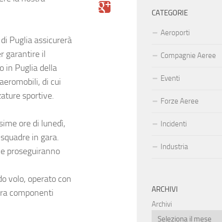
CATEGORIE
Aeroporti
 di Puglia
assicurerà
 garantire il
Compagnie Aeree
o in Puglia della
Eventi
aeromobili, di cui
ature sportive.
Forze Aeree
sime ore di lunedì,
Incidenti
e squadre in gara.
Industria
che proseguiranno
do volo, operato con
ARCHIVI
 tra componenti
Archivi