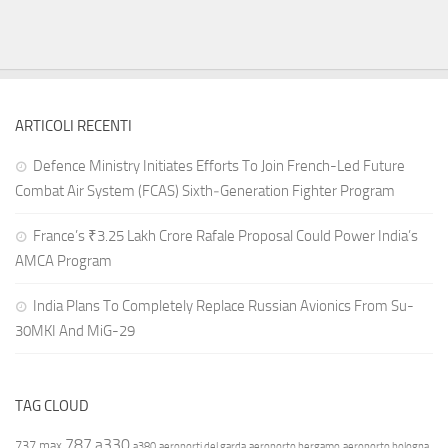
ARTICOLI RECENTI
Defence Ministry Initiates Efforts To Join French-Led Future
Combat Air System (FCAS) Sixth‑Generation Fighter Program
France’s ₹3.25 Lakh Crore Rafale Proposal Could Power India’s
AMCA Program
India Plans To Completely Replace Russian Avionics From Su-
30MKI And MiG-29
TAG CLOUD
787
a330
737 max
a380
aeroporti del garda
aeroporto bergamo
aeroporto bologna