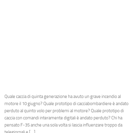
Industria
Notizie Estero
Compagnie Aeree
Forze Aeree
Industria
Media
Video
Aeroporti
Compagnie Aeree
Quale caccia di quinta generazione ha avuto un grave incendio al
Forze Aeree
motore il 10 giugno? Quale prototipo di cacciabombardiere è andato
perduto al quinto volo per problemi al motore? Quale prototipo di
Incidenti
caccia con comandi interamente digitali è andato perduto? Chi ha
Industria
pensato F-35 anche una sola volta si lascia influenzare troppo da
telegiornali e […]