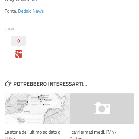
Eventi
Fonte:
Dedalo News
SHARE
0
POTREBBERO INTERESSARTI...
La storia dell’ultimo soldato di
I carri armati medi: l’M47