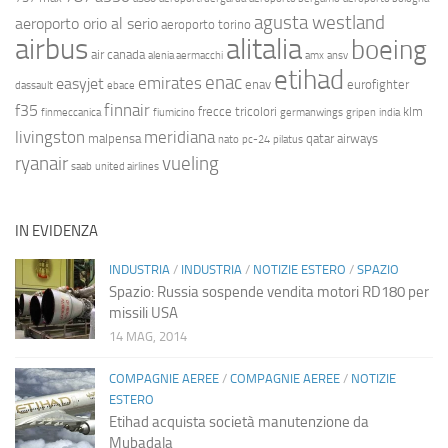
agusta westland
aeroporto orio al serio
aeroporto torino
airbus
alitalia
boeing
air canada
alenia aermacchi
amx
ansv
etihad
enac
emirates
easyjet
enav
eurofighter
dassault
ebace
finnair
f35
frecce tricolori
klm
finmeccanica
fiumicino
germanwings
gripen
india
livingston
meridiana
malpensa
qatar airways
nato
pc-24
pilatus
ryanair
vueling
saab
united airlines
IN EVIDENZA
INDUSTRIA
/
INDUSTRIA
/
NOTIZIE ESTERO
/
SPAZIO
Spazio: Russia sospende vendita motori RD180 per
missili USA
14 MAG, 2014
COMPAGNIE AEREE
/
COMPAGNIE AEREE
/
NOTIZIE
ESTERO
Etihad acquista società manutenzione da
Mubadala