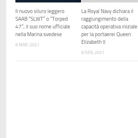
Il nuovo siluro leggero
La Royal Navy dichiara il
SAAB “SLWT” o “Torped
raggiungimento della
47”, il suo nome ufficiale
capacità operativa iniziale
nella Marina svedese
per la portaerei Queen
Elizabeth II
6 MAR, 2021
8 GEN, 2021