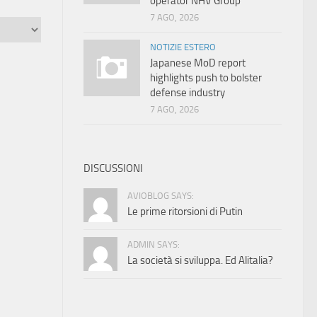
operator NHV Group
7 AGO, 2026
NOTIZIE ESTERO
Japanese MoD report
highlights push to bolster
defense industry
7 AGO, 2026
DISCUSSIONI
AVIOBLOG SAYS:
Le prime ritorsioni di Putin
ADMIN SAYS:
La società si sviluppa. Ed Alitalia?