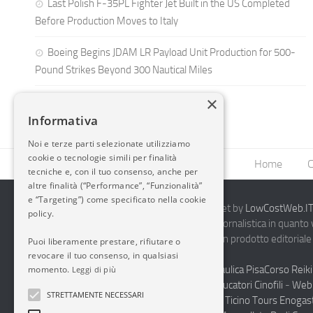
Last Polish F-35PL Fighter Jet Built in the US Completed
Before Production Moves to Italy
Boeing Begins JDAM LR Payload Unit Production for 500-
Pound Strikes Beyond 300 Nautical Miles
×
Informativa
Noi e terze parti selezionate utilizziamo
cookie o tecnologie simili per finalità
Home
C
tecniche e, con il tuo consenso, anche per
altre finalità (“Performance”, “Funzionalità”
e “Targeting”) come specificato nella cookie
2014-2026 AvioBlog - Creazione Siti Internet by
LowCostWeb.IT 
policy.
Questo blog non rappresenta una testata giornalistica in quanto
periodicità. Non può pertanto considerarsi un prodotto editoriale 
Puoi liberamente prestare, rifiutare o
7.03.2001.
Disclaimer Completo
revocare il tuo consenso, in qualsiasi
Vendita Abbigliamento Sicurezza
Termoidraulica Pisa
Corso Reiki
momento.
Leggi di più
Napoli
Corsi Formazione Mediatori Felini Educatori Cinofili
-
Web 
STRETTAMENTE NECESSARI
Andrologo Toscana
Progettare Casa Canton Ticino
Tours Enogas