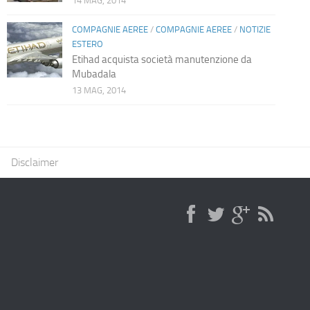
14 MAG, 2014
COMPAGNIE AEREE
/
COMPAGNIE AEREE
/
NOTIZIE
ESTERO
Etihad acquista società manutenzione da
Mubadala
13 MAG, 2014
Disclaimer