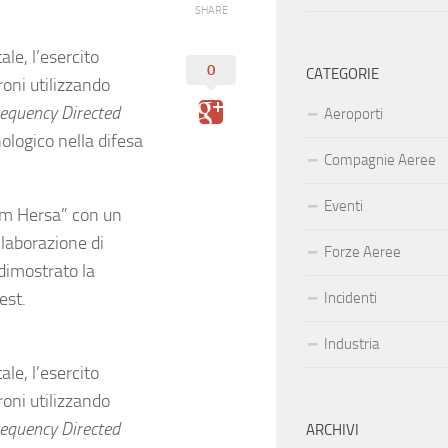
SHARE
le, l’esercito
0
CATEGORIE
oni utilizzando
equency Directed
Aeroporti
logico nella difesa
Compagnie Aeree
Eventi
am Hersa” con un
llaborazione di
Forze Aeree
dimostrato la
est.
Incidenti
Industria
le, l’esercito
oni utilizzando
equency Directed
ARCHIVI