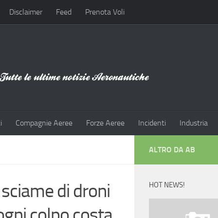
Disclaimer
Feed
Prenota Voli
i
Compagnie Aeree
Forze Aeree
Incidenti
Industria
ALTRO DA AB
 sciame di droni
HOT NEWS!
ogni colpo costa