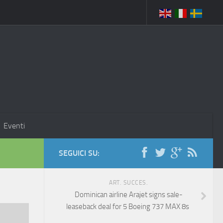
Eventi
SEGUICI SU:
ART. SUCCES.
Dominican airline Arajet signs sale-
leaseback deal for 5 Boeing 737 MAX 8s