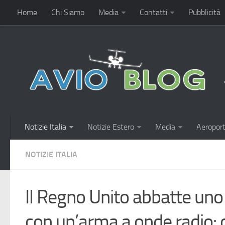
Home
Chi Siamo
Media
Contatti
Pubblicità
Notizie Italia
Notizie Estero
Media
Aeroport
NOTIZIE ITALIA
Il Regno Unito abbatte uno
con un’arma a onde radio: 