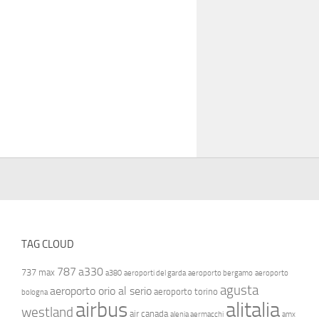
TAG CLOUD
787
a330
737 max
a380
aeroporti del garda
aeroporto bergamo
aeroporto
agusta
aeroporto orio al serio
aeroporto torino
bologna
airbus
alitalia
westland
air canada
alenia aermacchi
amx