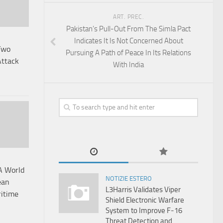
ART. PREC.
Pakistan’s Pull-Out From The Simla Pact
Indicates It Is Not Concerned About
Two
Pursuing A Path of Peace In Its Relations
Attack
With India
A World
NOTIZIE ESTERO
ean
L3Harris Validates Viper
itime
Shield Electronic Warfare
System to Improve F-16
Threat Detection and