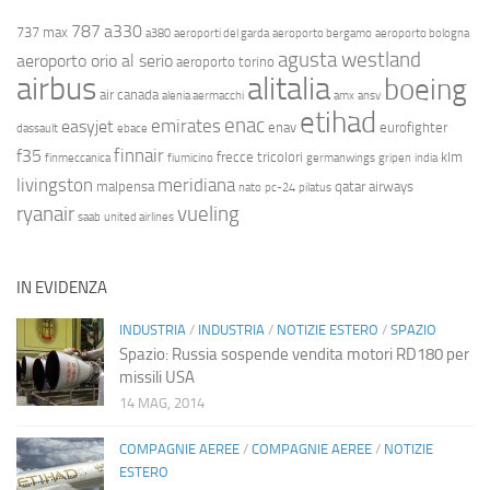
787
a330
737 max
a380
aeroporti del garda
aeroporto bergamo
aeroporto bologna
agusta westland
aeroporto orio al serio
aeroporto torino
airbus
alitalia
boeing
air canada
alenia aermacchi
amx
ansv
etihad
enac
emirates
easyjet
enav
eurofighter
dassault
ebace
finnair
f35
frecce tricolori
klm
finmeccanica
fiumicino
germanwings
gripen
india
livingston
meridiana
malpensa
qatar airways
nato
pc-24
pilatus
ryanair
vueling
saab
united airlines
IN EVIDENZA
INDUSTRIA
/
INDUSTRIA
/
NOTIZIE ESTERO
/
SPAZIO
Spazio: Russia sospende vendita motori RD180 per
missili USA
14 MAG, 2014
COMPAGNIE AEREE
/
COMPAGNIE AEREE
/
NOTIZIE
ESTERO