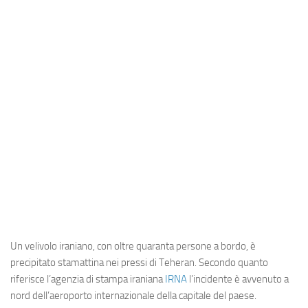
Industria
Notizie Estero
Compagnie Aeree
Forze Aeree
Industria
Media
Video
Aeroporti
Compagnie Aeree
Forze Aeree
Un velivolo iraniano, con oltre quaranta persone a bordo, è
Incidenti
precipitato stamattina nei pressi di Teheran. Secondo quanto
riferisce l’agenzia di stampa iraniana
IRNA
l’incidente è avvenuto a
Industria
nord dell’aeroporto internazionale della capitale del paese.