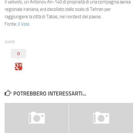
Eventi
Il velivolo, un
Antonov An-140
di proprietà di una compagnia aerea
regionale iraniana, era decollato dallo scalo di Tehran per
raggiungere la città di Tabas, nel nordest del paese.
Fonte:
Il Volo
SHARE
0
POTREBBERO INTERESSARTI...