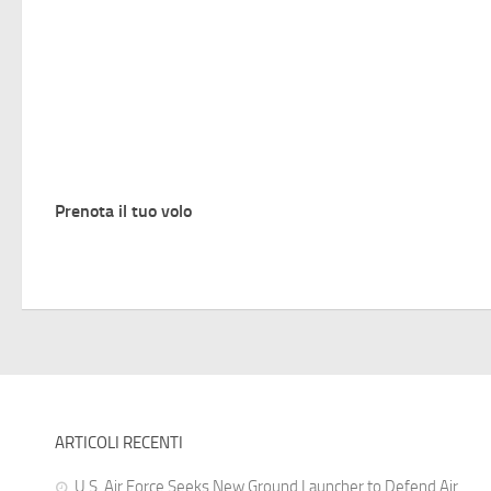
Prenota il tuo volo
ARTICOLI RECENTI
U.S. Air Force Seeks New Ground Launcher to Defend Air