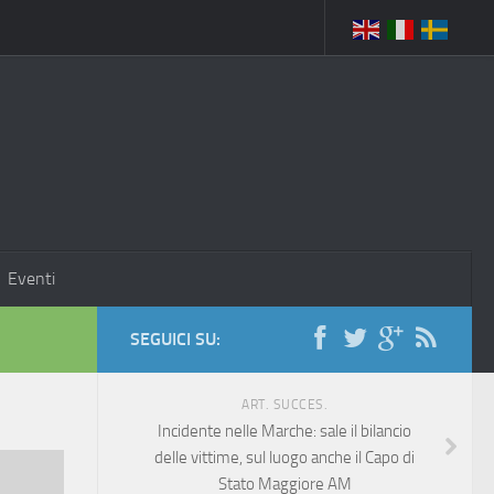
Eventi
SEGUICI SU:
ART. SUCCES.
Incidente nelle Marche: sale il bilancio
delle vittime, sul luogo anche il Capo di
Stato Maggiore AM