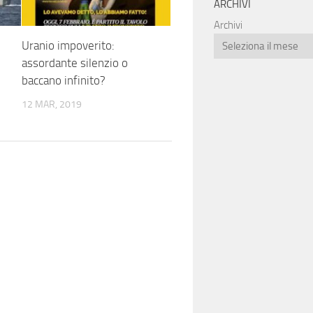
ARCHIVI
Archivi
Uranio impoverito:
assordante silenzio o
baccano infinito?
12 MAR, 2019