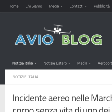
Home
Chi Siamo
Media
Contatti
Pubblicità
Notizie Italia
Notizie Estero
Media
Aeroport
NOTIZIE ITALIA
Incidente aereo nelle Marche
corpo senza vita di uno dei 