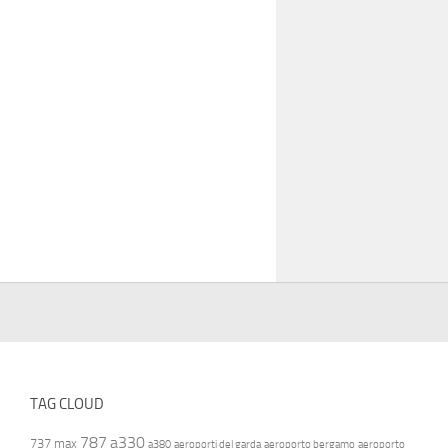
TAG CLOUD
787
a330
737 max
a380
aeroporti del garda
aeroporto bergamo
aeroporto