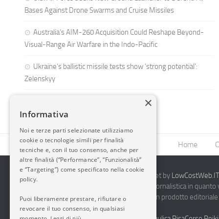
Bases Against Drone Swarms and Cruise Missiles
Australia’s AIM-260 Acquisition Could Reshape Beyond-
Visual-Range Air Warfare in the Indo-Pacific
Ukraine’s ballistic missile tests show ‘strong potential’:
Zelenskyy
×
Informativa
Noi e terze parti selezionate utilizziamo
cookie o tecnologie simili per finalità
Home
C
tecniche e, con il tuo consenso, anche per
altre finalità (“Performance”, “Funzionalità”
e “Targeting”) come specificato nella cookie
2014-2026 AvioBlog - Creazione Siti Internet by
LowCostWeb.IT 
policy.
Questo blog non rappresenta una testata giornalistica in quanto
periodicità. Non può pertanto considerarsi un prodotto editoriale 
Puoi liberamente prestare, rifiutare o
7.03.2001.
Disclaimer Completo
revocare il tuo consenso, in qualsiasi
momento.
Vendita Abbigliamento Sicurezza
Termoidraulica Pisa
Corso Reiki
Leggi di più