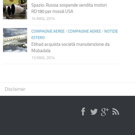
Spazio: Russia sospende vendita motori
RD180 per missili USA
14 MAG, 2014
COMPAGNIE AEREE
/
COMPAGNIE AEREE
/
NOTIZIE
ESTERO
Etihad acquista società manutenzione da
Mubadala
13 MAG, 2014
Disclaimer