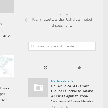
ART. PREC.
Ryanair accetta anche PayPal tra i metodi
gn
di pagamento
nger
Terror
NOTIZIE ESTERO
U.S. Air Force Seeks New
tures
Ground Launcher to Defend
 per
Air Bases Against Drone
cazioni
Swarms and Cruise Missiles
7 AGO, 2026