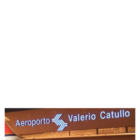
Industria
Notizie Estero
Compagnie Aeree
Forze Aeree
Industria
Media
Video
Aeroporti
Compagnie Aeree
Forze Aeree
Incidenti
Industria