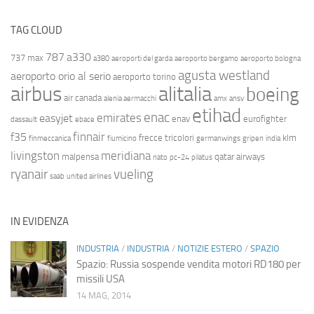
TAG CLOUD
787
a330
737 max
a380
aeroporti del garda
aeroporto bergamo
aeroporto bologna
agusta westland
aeroporto orio al serio
aeroporto torino
airbus
alitalia
boeing
air canada
alenia aermacchi
amx
ansv
etihad
enac
emirates
easyjet
enav
eurofighter
dassault
ebace
finnair
f35
frecce tricolori
klm
finmeccanica
fiumicino
germanwings
gripen
india
livingston
meridiana
malpensa
qatar airways
nato
pc-24
pilatus
ryanair
vueling
saab
united airlines
IN EVIDENZA
INDUSTRIA
/
INDUSTRIA
/
NOTIZIE ESTERO
/
SPAZIO
Spazio: Russia sospende vendita motori RD180 per
missili USA
14 MAG, 2014