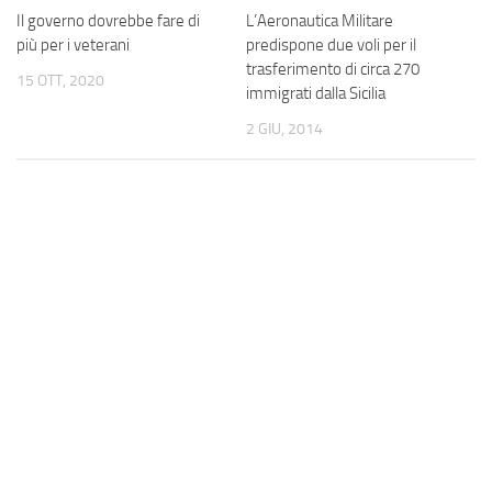
L’Aeronautica Militare
Il governo dovrebbe fare di
predispone due voli per il
più per i veterani
trasferimento di circa 270
15 OTT, 2020
immigrati dalla Sicilia
2 GIU, 2014