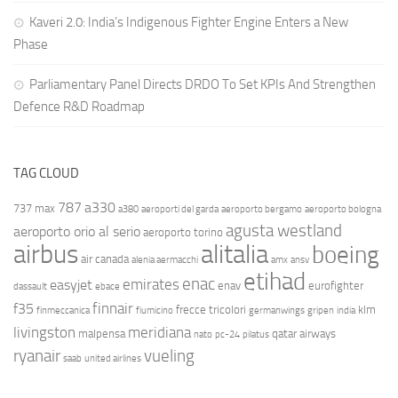
Kaveri 2.0: India’s Indigenous Fighter Engine Enters a New
Phase
Parliamentary Panel Directs DRDO To Set KPIs And Strengthen
Defence R&D Roadmap
TAG CLOUD
787
a330
737 max
a380
aeroporti del garda
aeroporto bergamo
aeroporto bologna
agusta westland
aeroporto orio al serio
aeroporto torino
airbus
alitalia
boeing
air canada
alenia aermacchi
amx
ansv
etihad
enac
emirates
easyjet
enav
eurofighter
dassault
ebace
finnair
f35
frecce tricolori
klm
finmeccanica
fiumicino
germanwings
gripen
india
livingston
meridiana
malpensa
qatar airways
nato
pc-24
pilatus
ryanair
vueling
saab
united airlines