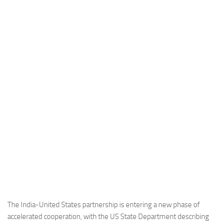
Industria
Notizie Estero
Compagnie Aeree
Forze Aeree
Industria
Media
Video
Aeroporti
Compagnie Aeree
Forze Aeree
Incidenti
Industria
The India-United States partnership is entering a new phase of
accelerated cooperation, with the US State Department describing