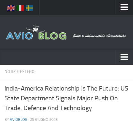
Home
Chi Siamo
Media
Foto
Video
Notizie Italia
NOTIZIE ESTERO
Contatti
Aeronautica Civile
Privacy
India-America Relationship Is The Future: US
Aeronautica Militare
Pubblicità
State Department Signals Major Push On
Aeroporti
Disclaimer
Trade, Defence And Technology
Compagnie Aeree
Feed
BY
AVIOBLOG
· 25 GIUGNO 2026
Forze Aeree
Prenota Voli
Incidenti e inconvenienti aerei