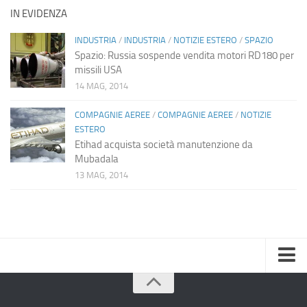
IN EVIDENZA
INDUSTRIA
/
INDUSTRIA
/
NOTIZIE ESTERO
/
SPAZIO
Spazio: Russia sospende vendita motori RD180 per
missili USA
14 MAG, 2014
COMPAGNIE AEREE
/
COMPAGNIE AEREE
/
NOTIZIE
ESTERO
Etihad acquista società manutenzione da
Mubadala
13 MAG, 2014
Home