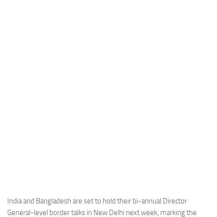
Industria
Notizie Estero
Compagnie Aeree
Forze Aeree
Industria
Media
Video
Aeroporti
Compagnie Aeree
Forze Aeree
Incidenti
Industria
India and Bangladesh are set to hold their bi-annual Director
General-level border talks in New Delhi next week, marking the