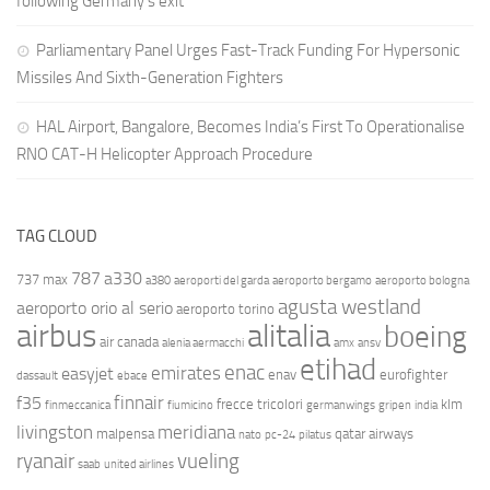
following Germany’s exit
Parliamentary Panel Urges Fast-Track Funding For Hypersonic
Missiles And Sixth-Generation Fighters
HAL Airport, Bangalore, Becomes India’s First To Operationalise
RNO CAT-H Helicopter Approach Procedure
TAG CLOUD
787
a330
737 max
a380
aeroporti del garda
aeroporto bergamo
aeroporto bologna
agusta westland
aeroporto orio al serio
aeroporto torino
airbus
alitalia
boeing
air canada
alenia aermacchi
amx
ansv
etihad
enac
emirates
easyjet
enav
eurofighter
dassault
ebace
finnair
f35
frecce tricolori
klm
finmeccanica
fiumicino
germanwings
gripen
india
livingston
meridiana
malpensa
qatar airways
nato
pc-24
pilatus
ryanair
vueling
saab
united airlines