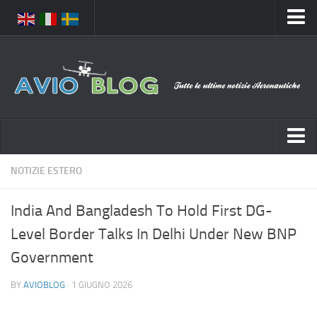
Home
Chi Siamo
Media
Foto
Video
Notizie Italia
NOTIZIE ESTERO
Contatti
Aeronautica Civile
Privacy
India And Bangladesh To Hold First DG-
Aeronautica Militare
Pubblicità
Level Border Talks In Delhi Under New BNP
Aeroporti
Disclaimer
Government
Compagnie Aeree
Feed
BY
AVIOBLOG
· 1 GIUGNO 2026
Forze Aeree
Prenota Voli
Incidenti e inconvenienti aerei