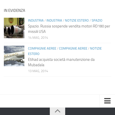
IN EVIDENZA
INDUSTRIA
/
INDUSTRIA
/
NOTIZIE ESTERO
/
SPAZIO
Spazio: Russia sospende vendita motori RD180 per
missili USA
14 MAG, 2014
COMPAGNIE AEREE
/
COMPAGNIE AEREE
/
NOTIZIE
ESTERO
Etihad acquista società manutenzione da
Mubadala
13 MAG, 2014
Home