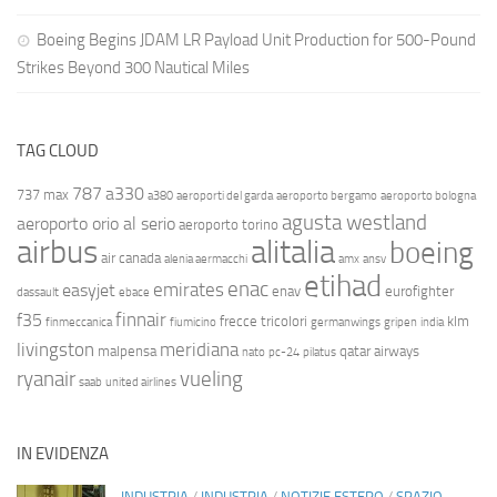
Boeing Begins JDAM LR Payload Unit Production for 500-Pound
Strikes Beyond 300 Nautical Miles
TAG CLOUD
787
a330
737 max
a380
aeroporti del garda
aeroporto bergamo
aeroporto bologna
agusta westland
aeroporto orio al serio
aeroporto torino
airbus
alitalia
boeing
air canada
alenia aermacchi
amx
ansv
etihad
enac
emirates
easyjet
enav
eurofighter
dassault
ebace
finnair
f35
frecce tricolori
klm
finmeccanica
fiumicino
germanwings
gripen
india
livingston
meridiana
malpensa
qatar airways
nato
pc-24
pilatus
ryanair
vueling
saab
united airlines
IN EVIDENZA
INDUSTRIA
/
INDUSTRIA
/
NOTIZIE ESTERO
/
SPAZIO