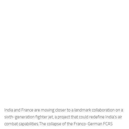
Industria
Notizie Estero
Compagnie Aeree
Forze Aeree
Industria
Media
Video
Aeroporti
Compagnie Aeree
Forze Aeree
Incidenti
India and France are moving closer to a landmark collaboration on a
sixth‑generation fighter jet, a project that could redefine India’s air
Industria
combat capabilities.The collapse of the Franco‑German FCAS