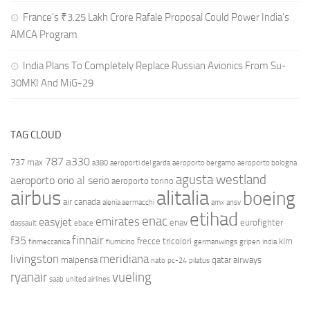
France’s ₹3.25 Lakh Crore Rafale Proposal Could Power India’s
AMCA Program
India Plans To Completely Replace Russian Avionics From Su-
30MKI And MiG-29
TAG CLOUD
787
a330
737 max
a380
aeroporti del garda
aeroporto bergamo
aeroporto bologna
agusta westland
aeroporto orio al serio
aeroporto torino
airbus
alitalia
boeing
air canada
alenia aermacchi
amx
ansv
etihad
enac
emirates
easyjet
enav
eurofighter
dassault
ebace
finnair
f35
frecce tricolori
klm
finmeccanica
fiumicino
germanwings
gripen
india
livingston
meridiana
malpensa
qatar airways
nato
pc-24
pilatus
ryanair
vueling
saab
united airlines