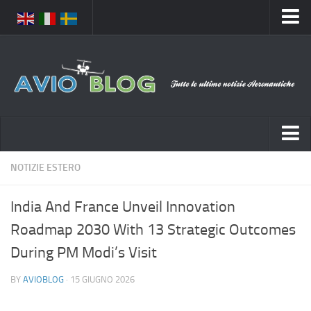
Home
Chi Siamo
Media
Foto
Video
Notizie Italia
NOTIZIE ESTERO
Contatti
Aeronautica Civile
Privacy
India And France Unveil Innovation
Aeronautica Militare
Pubblicità
Roadmap 2030 With 13 Strategic Outcomes
Aeroporti
Disclaimer
During PM Modi’s Visit
Compagnie Aeree
Feed
BY
AVIOBLOG
· 15 GIUGNO 2026
Forze Aeree
Prenota Voli
Incidenti e inconvenienti aerei