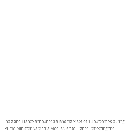
Industria
Notizie Estero
Compagnie Aeree
Forze Aeree
Industria
Media
Video
Aeroporti
Compagnie Aeree
Forze Aeree
Incidenti
Industria
India and France announced a landmark set of 13 outcomes during
Prime Minister Narendra Modi’s visit to France, reflecting the