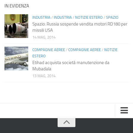
IN EVIDENZA
INDUSTRIA
/
INDUSTRIA
/
NOTIZIE ESTERO
/
SPAZIO
Spazio: Russia sospende vendita motori RD180 per
missili USA
14 MAG, 2014
COMPAGNIE AEREE
/
COMPAGNIE AEREE
/
NOTIZIE
ESTERO
Etihad acquista società manutenzione da
Mubadala
13 MAG, 2014
Home