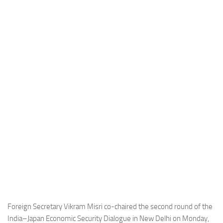
Industria
Notizie Estero
Compagnie Aeree
Forze Aeree
Industria
Media
Video
Aeroporti
Compagnie Aeree
Forze Aeree
Incidenti
Industria
Foreign Secretary Vikram Misri co-chaired the second round of the
India–Japan Economic Security Dialogue in New Delhi on Monday,