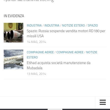
saab
united airlines
IN EVIDENZA
INDUSTRIA
/
INDUSTRIA
/
NOTIZIE ESTERO
/
SPAZIO
Spazio: Russia sospende vendita motori RD180 per
missili USA
14 MAG, 2014
COMPAGNIE AEREE
/
COMPAGNIE AEREE
/
NOTIZIE
ESTERO
Etihad acquista società manutenzione da
Mubadala
13 MAG, 2014