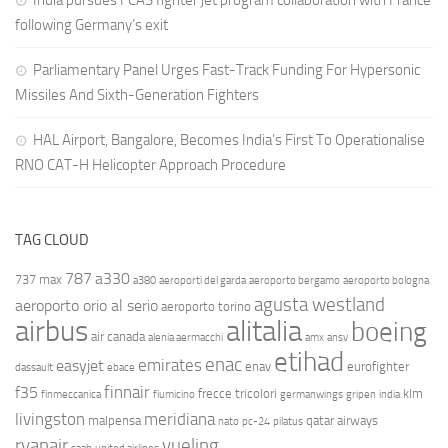
India pursues FCAS fighter jet program collaboration with France
following Germany’s exit
Parliamentary Panel Urges Fast-Track Funding For Hypersonic
Missiles And Sixth-Generation Fighters
HAL Airport, Bangalore, Becomes India’s First To Operationalise
RNO CAT-H Helicopter Approach Procedure
TAG CLOUD
787
a330
737 max
a380
aeroporti del garda
aeroporto bergamo
aeroporto bologna
agusta westland
aeroporto orio al serio
aeroporto torino
airbus
alitalia
boeing
air canada
alenia aermacchi
amx
ansv
etihad
enac
emirates
easyjet
enav
eurofighter
dassault
ebace
finnair
f35
frecce tricolori
klm
finmeccanica
fiumicino
germanwings
gripen
india
livingston
meridiana
malpensa
qatar airways
nato
pc-24
pilatus
ryanair
vueling