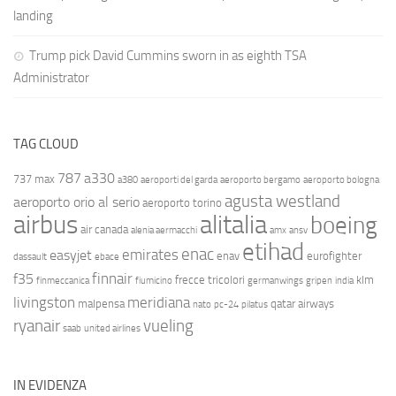
landing
Trump pick David Cummins sworn in as eighth TSA
Administrator
TAG CLOUD
787
a330
737 max
a380
aeroporti del garda
aeroporto bergamo
aeroporto bologna
agusta westland
aeroporto orio al serio
aeroporto torino
airbus
alitalia
boeing
air canada
alenia aermacchi
amx
ansv
etihad
enac
emirates
easyjet
enav
eurofighter
dassault
ebace
finnair
f35
frecce tricolori
klm
finmeccanica
fiumicino
germanwings
gripen
india
livingston
meridiana
malpensa
qatar airways
nato
pc-24
pilatus
ryanair
vueling
saab
united airlines
IN EVIDENZA