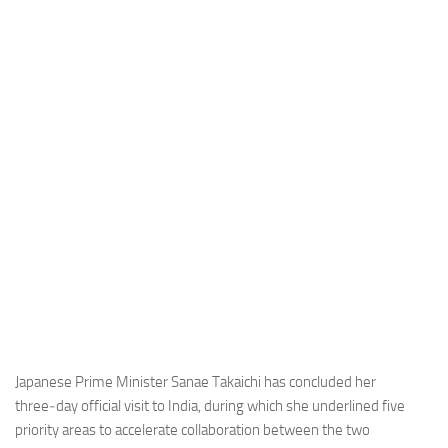
Industria
Notizie Estero
Compagnie Aeree
Forze Aeree
Industria
Media
Video
Aeroporti
Compagnie Aeree
Forze Aeree
Incidenti
Japanese Prime Minister Sanae Takaichi has concluded her
three‑day official visit to India, during which she underlined five
Industria
priority areas to accelerate collaboration between the two