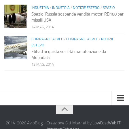
INDUSTRIA
/
INDUSTRIA
/
NOTIZIE ESTERO
/
SPAZIO
Spazio: Russia sospende vendita motori RD180 per
missili USA
14 MAG, 2014
COMPAGNIE AEREE
/
COMPAGNIE AEREE
/
NOTIZIE
ESTERO
Etihad acquista società manutenzione da
Mubadala
13 MAG, 2014
Home
Chi Siamo
2014-2026 AvioBlog - Creazione Siti Internet by
LowCostWeb.IT -