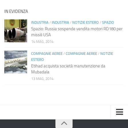
IN EVIDENZA
INDUSTRIA
/
INDUSTRIA
/
NOTIZIE ESTERO
/
SPAZIO
Spazio: Russia sospende vendita motori RD180 per
missili USA
14 MAG, 2014
COMPAGNIE AEREE
/
COMPAGNIE AEREE
/
NOTIZIE
ESTERO
Etihad acquista società manutenzione da
Mubadala
13 MAG, 2014
Home