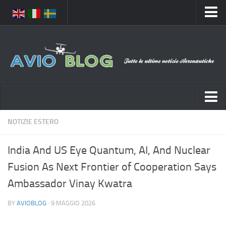
Home
Chi Siamo
Media
Foto
Video
Notizie Italia
NOTIZIE ESTERO
Contatti
Aeronautica Civile
Privacy
India And US Eye Quantum, AI, And Nuclear
Aeronautica Militare
Pubblicità
Fusion As Next Frontier of Cooperation Says
Aeroporti
Disclaimer
Ambassador Vinay Kwatra
Compagnie Aeree
Feed
BY
AVIOBLOG
· 9 MAGGIO 2026
Forze Aeree
Prenota Voli
Incidenti e inconvenienti aerei