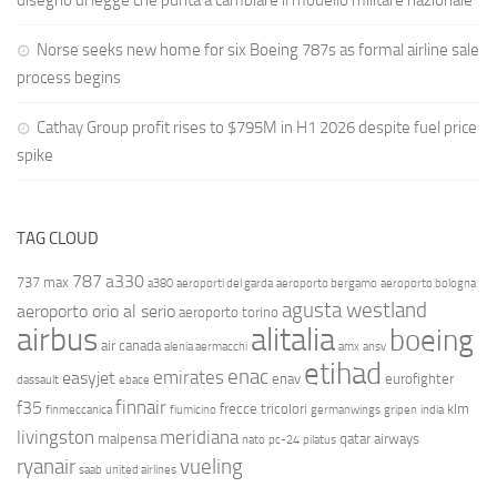
disegno di legge che punta a cambiare il modello militare nazionale
Norse seeks new home for six Boeing 787s as formal airline sale
process begins
Cathay Group profit rises to $795M in H1 2026 despite fuel price
spike
TAG CLOUD
787
a330
737 max
a380
aeroporti del garda
aeroporto bergamo
aeroporto bologna
agusta westland
aeroporto orio al serio
aeroporto torino
airbus
alitalia
boeing
air canada
alenia aermacchi
amx
ansv
etihad
enac
emirates
easyjet
enav
eurofighter
dassault
ebace
finnair
f35
frecce tricolori
klm
finmeccanica
fiumicino
germanwings
gripen
india
livingston
meridiana
malpensa
qatar airways
nato
pc-24
pilatus
ryanair
vueling
saab
united airlines