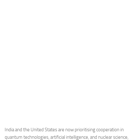
Industria
Notizie Estero
Compagnie Aeree
Forze Aeree
Industria
Media
Video
Aeroporti
Compagnie Aeree
Forze Aeree
Incidenti
Industria
India and the United States are now prioritising cooperation in
quantum technologies, artificial intelligence, and nuclear science,