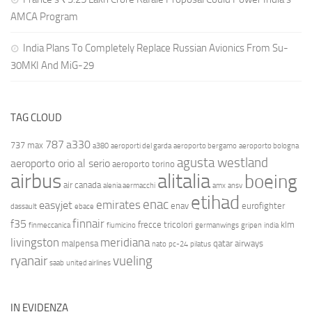
AMCA Program
India Plans To Completely Replace Russian Avionics From Su-
30MKI And MiG-29
TAG CLOUD
787
a330
737 max
a380
aeroporti del garda
aeroporto bergamo
aeroporto bologna
agusta westland
aeroporto orio al serio
aeroporto torino
airbus
alitalia
boeing
air canada
alenia aermacchi
amx
ansv
etihad
enac
emirates
easyjet
enav
eurofighter
dassault
ebace
finnair
f35
frecce tricolori
klm
finmeccanica
fiumicino
germanwings
gripen
india
livingston
meridiana
malpensa
qatar airways
nato
pc-24
pilatus
ryanair
vueling
saab
united airlines
IN EVIDENZA