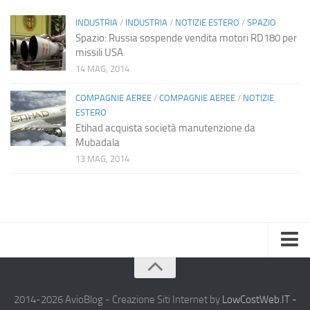
INDUSTRIA
/
INDUSTRIA
/
NOTIZIE ESTERO
/
SPAZIO
Spazio: Russia sospende vendita motori RD180 per
missili USA
14 MAG, 2014
COMPAGNIE AEREE
/
COMPAGNIE AEREE
/
NOTIZIE
ESTERO
Etihad acquista società manutenzione da
Mubadala
13 MAG, 2014
Home
Chi Siamo
2014-2026 AvioBlog - Creazione Siti Internet by
LowCostWeb.IT -