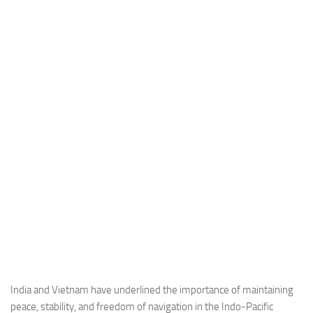
Industria
Notizie Estero
Compagnie Aeree
Forze Aeree
Industria
Media
Video
Aeroporti
Compagnie Aeree
Forze Aeree
Incidenti
Industria
India and Vietnam have underlined the importance of maintaining
peace, stability, and freedom of navigation in the Indo-Pacific