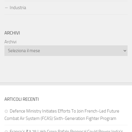
Industria
ARCHIVI
Archivi
ARTICOLI RECENTI
Defence Ministry Initiates Efforts To Join French-Led Future
Combat Air System (FCAS) Sixth‑Generation Fighter Program
France’s ₹3.25 Lakh Crore Rafale Proposal Could Power India’s