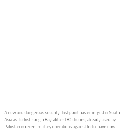
Industria
Notizie Estero
Compagnie Aeree
Forze Aeree
Industria
Media
Video
Aeroporti
Compagnie Aeree
Forze Aeree
Incidenti
A new and dangerous security flashpoint has emerged in South
Asia as Turkish-origin Bayraktar-TB2 drones, already used by
Industria
Pakistan in recent military operations against India, have now