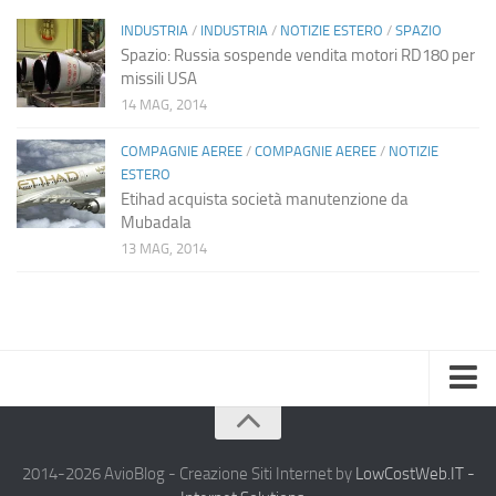
INDUSTRIA
/
INDUSTRIA
/
NOTIZIE ESTERO
/
SPAZIO
Spazio: Russia sospende vendita motori RD180 per
missili USA
14 MAG, 2014
COMPAGNIE AEREE
/
COMPAGNIE AEREE
/
NOTIZIE
ESTERO
Etihad acquista società manutenzione da
Mubadala
13 MAG, 2014
Home
Chi Siamo
2014-2026 AvioBlog - Creazione Siti Internet by
LowCostWeb.IT -