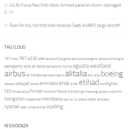
US Air Force flies first robot-formed panel on storm-damaged
C-17
Ryan Air (no, not that one) receives Saab 340B(F) cargo aircraft
TAG CLOUD
787
a330
737 max
a380
aeroporti del garda
aeroporto bergamo
aeroporto bologna
agusta westland
aeroporto orio al serio
aeroporto torino
airbus
alitalia
boeing
air canada
alenia aermacchi
amx
ansv
etihad
enac
emirates
easyjet
enav
eurofighter
dassault
ebace
finnair
f35
frecce tricolori
klm
finmeccanica
fiumicino
germanwings
gripen
india
livingston
meridiana
malpensa
qatar airways
nato
pc-24
pilatus
ryanair
vueling
saab
united airlines
IN EVIDENZA