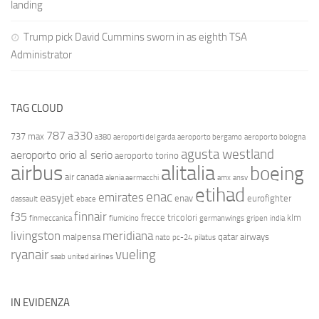
landing
Trump pick David Cummins sworn in as eighth TSA
Administrator
TAG CLOUD
787
a330
737 max
a380
aeroporti del garda
aeroporto bergamo
aeroporto bologna
agusta westland
aeroporto orio al serio
aeroporto torino
airbus
alitalia
boeing
air canada
alenia aermacchi
amx
ansv
etihad
enac
emirates
easyjet
enav
eurofighter
dassault
ebace
finnair
f35
frecce tricolori
klm
finmeccanica
fiumicino
germanwings
gripen
india
livingston
meridiana
malpensa
qatar airways
nato
pc-24
pilatus
ryanair
vueling
saab
united airlines
IN EVIDENZA