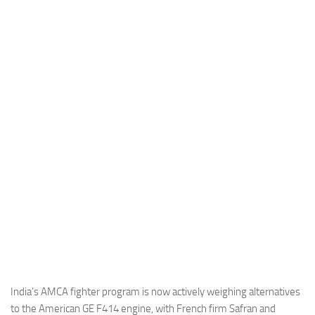
Industria
Notizie Estero
Compagnie Aeree
Forze Aeree
Industria
Media
Video
Aeroporti
Compagnie Aeree
Forze Aeree
Incidenti
Industria
India’s AMCA fighter program is now actively weighing alternatives
to the American GE F414 engine, with French firm Safran and