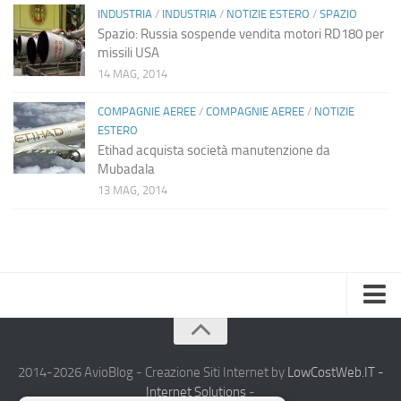
INDUSTRIA
/
INDUSTRIA
/
NOTIZIE ESTERO
/
SPAZIO
Spazio: Russia sospende vendita motori RD180 per
missili USA
14 MAG, 2014
COMPAGNIE AEREE
/
COMPAGNIE AEREE
/
NOTIZIE
ESTERO
Etihad acquista società manutenzione da
Mubadala
13 MAG, 2014
Home
Chi Siamo
2014-2026 AvioBlog - Creazione Siti Internet by
LowCostWeb.IT -
Internet Solutions
-