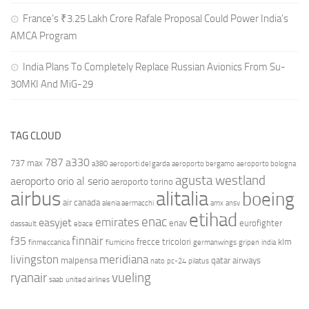
France’s ₹3.25 Lakh Crore Rafale Proposal Could Power India’s
AMCA Program
India Plans To Completely Replace Russian Avionics From Su-
30MKI And MiG-29
TAG CLOUD
787
a330
737 max
a380
aeroporti del garda
aeroporto bergamo
aeroporto bologna
agusta westland
aeroporto orio al serio
aeroporto torino
airbus
alitalia
boeing
air canada
alenia aermacchi
amx
ansv
etihad
enac
emirates
easyjet
enav
eurofighter
dassault
ebace
finnair
f35
frecce tricolori
klm
finmeccanica
fiumicino
germanwings
gripen
india
livingston
meridiana
malpensa
qatar airways
nato
pc-24
pilatus
ryanair
vueling
saab
united airlines