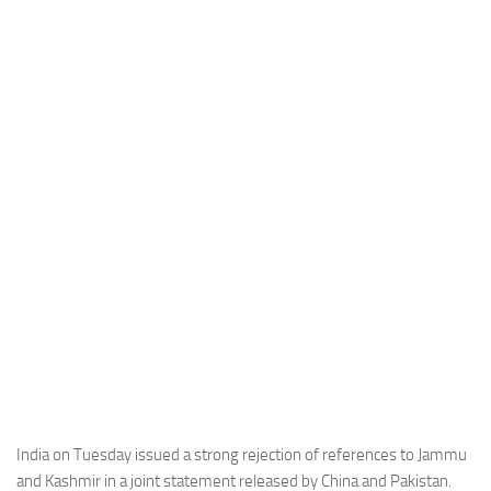
Industria
Notizie Estero
Compagnie Aeree
Forze Aeree
Industria
Media
Video
Aeroporti
Compagnie Aeree
Forze Aeree
Incidenti
Industria
India on Tuesday issued a strong rejection of references to Jammu
and Kashmir in a joint statement released by China and Pakistan.