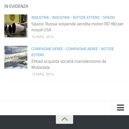
IN EVIDENZA
INDUSTRIA
/
INDUSTRIA
/
NOTIZIE ESTERO
/
SPAZIO
Spazio: Russia sospende vendita motori RD180 per
missili USA
14 MAG, 2014
COMPAGNIE AEREE
/
COMPAGNIE AEREE
/
NOTIZIE
ESTERO
Etihad acquista società manutenzione da
Mubadala
13 MAG, 2014
Home