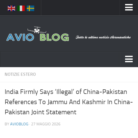
Home
Chi Siamo
Media
Foto
Video
Notizie Italia
NOTIZIE ESTERO
Contatti
Aeronautica Civile
Privacy
India Firmly Says ‘Illegal’ of China-Pakistan
Aeronautica Militare
Pubblicità
References To Jammu And Kashmir In China-
Aeroporti
Disclaimer
Pakistan Joint Statement
Compagnie Aeree
Feed
BY
AVIOBLOG
· 27 MAGGIO 2026
Forze Aeree
Prenota Voli
Incidenti e inconvenienti aerei