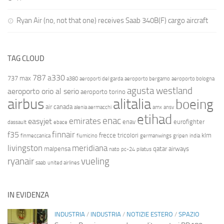
Ryan Air (no, not that one) receives Saab 340B(F) cargo aircraft
TAG CLOUD
787
a330
737 max
a380
aeroporti del garda
aeroporto bergamo
aeroporto bologna
agusta westland
aeroporto orio al serio
aeroporto torino
airbus
alitalia
boeing
air canada
alenia aermacchi
amx
ansv
etihad
enac
emirates
easyjet
enav
eurofighter
dassault
ebace
finnair
f35
frecce tricolori
klm
finmeccanica
fiumicino
germanwings
gripen
india
livingston
meridiana
malpensa
qatar airways
nato
pc-24
pilatus
ryanair
vueling
saab
united airlines
IN EVIDENZA
INDUSTRIA
/
INDUSTRIA
/
NOTIZIE ESTERO
/
SPAZIO