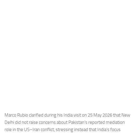
Industria
Notizie Estero
Compagnie Aeree
Forze Aeree
Industria
Media
Video
Aeroporti
Compagnie Aeree
Forze Aeree
Incidenti
Marco Rubio clarified during his India visit on 25 May 2026 that New
Delhi did not raise concerns about Pakistan’s reported mediation
Industria
role in the US–Iran conflict, stressing instead that India’s focus