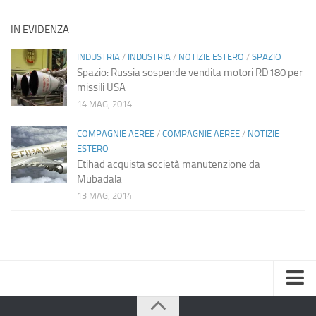
IN EVIDENZA
INDUSTRIA
/
INDUSTRIA
/
NOTIZIE ESTERO
/
SPAZIO
Spazio: Russia sospende vendita motori RD180 per
missili USA
14 MAG, 2014
COMPAGNIE AEREE
/
COMPAGNIE AEREE
/
NOTIZIE
ESTERO
Etihad acquista società manutenzione da
Mubadala
13 MAG, 2014
Home