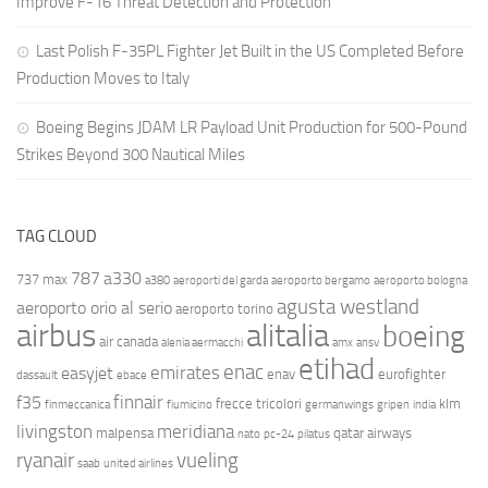
Improve F-16 Threat Detection and Protection
Last Polish F-35PL Fighter Jet Built in the US Completed Before
Production Moves to Italy
Boeing Begins JDAM LR Payload Unit Production for 500-Pound
Strikes Beyond 300 Nautical Miles
TAG CLOUD
787
a330
737 max
a380
aeroporti del garda
aeroporto bergamo
aeroporto bologna
agusta westland
aeroporto orio al serio
aeroporto torino
airbus
alitalia
boeing
air canada
alenia aermacchi
amx
ansv
etihad
enac
emirates
easyjet
enav
eurofighter
dassault
ebace
finnair
f35
frecce tricolori
klm
finmeccanica
fiumicino
germanwings
gripen
india
livingston
meridiana
malpensa
qatar airways
nato
pc-24
pilatus
ryanair
vueling
saab
united airlines