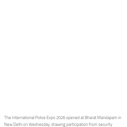
Industria
Notizie Estero
Compagnie Aeree
Forze Aeree
Industria
Media
Video
Aeroporti
Compagnie Aeree
Forze Aeree
Incidenti
Industria
The International Police Expo 2026 opened at Bharat Mandapam in
New Delhi on Wednesday, drawing participation from security