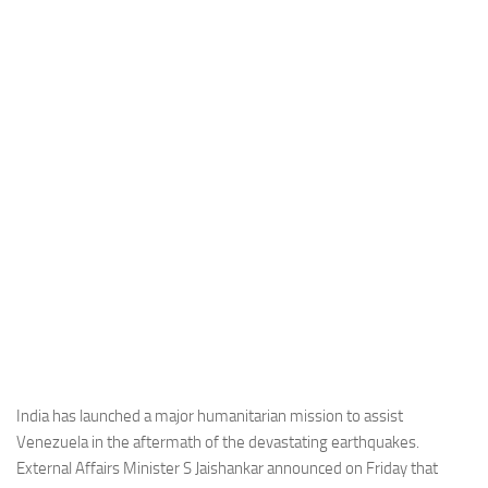
Industria
Notizie Estero
Compagnie Aeree
Forze Aeree
Industria
Media
Video
Aeroporti
Compagnie Aeree
Forze Aeree
Incidenti
India has launched a major humanitarian mission to assist
Venezuela in the aftermath of the devastating earthquakes.
Industria
External Affairs Minister S Jaishankar announced on Friday that