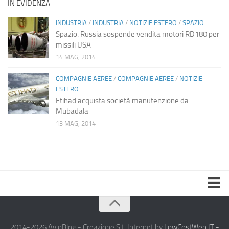
IN EVIDENZA
INDUSTRIA
/
INDUSTRIA
/
NOTIZIE ESTERO
/
SPAZIO
Spazio: Russia sospende vendita motori RD180 per
missili USA
14 MAG, 2014
COMPAGNIE AEREE
/
COMPAGNIE AEREE
/
NOTIZIE
ESTERO
Etihad acquista società manutenzione da
Mubadala
13 MAG, 2014
Home
Chi Siamo
2014-2026 AvioBlog - Creazione Siti Internet by
LowCostWeb.IT -