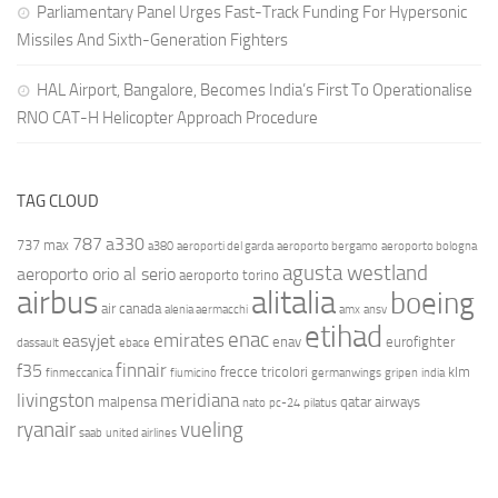
Parliamentary Panel Urges Fast-Track Funding For Hypersonic
Missiles And Sixth-Generation Fighters
HAL Airport, Bangalore, Becomes India’s First To Operationalise
RNO CAT-H Helicopter Approach Procedure
TAG CLOUD
787
a330
737 max
a380
aeroporti del garda
aeroporto bergamo
aeroporto bologna
agusta westland
aeroporto orio al serio
aeroporto torino
airbus
alitalia
boeing
air canada
alenia aermacchi
amx
ansv
etihad
enac
emirates
easyjet
enav
eurofighter
dassault
ebace
finnair
f35
frecce tricolori
klm
finmeccanica
fiumicino
germanwings
gripen
india
livingston
meridiana
malpensa
qatar airways
nato
pc-24
pilatus
ryanair
vueling
saab
united airlines