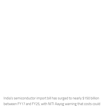
Industria
Notizie Estero
Compagnie Aeree
Forze Aeree
Industria
Media
Video
Aeroporti
Compagnie Aeree
Forze Aeree
Incidenti
Industria
India’s semiconductor import bill has surged to nearly $150 billion
between FY17 and FY25, with NITI Aayog warning that costs could