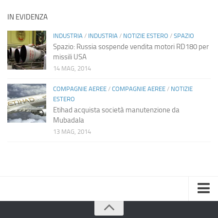
IN EVIDENZA
INDUSTRIA
/
INDUSTRIA
/
NOTIZIE ESTERO
/
SPAZIO
Spazio: Russia sospende vendita motori RD180 per
missili USA
14 MAG, 2014
COMPAGNIE AEREE
/
COMPAGNIE AEREE
/
NOTIZIE
ESTERO
Etihad acquista società manutenzione da
Mubadala
13 MAG, 2014
Home