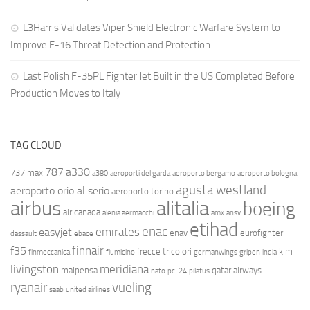
L3Harris Validates Viper Shield Electronic Warfare System to
Improve F-16 Threat Detection and Protection
Last Polish F-35PL Fighter Jet Built in the US Completed Before
Production Moves to Italy
TAG CLOUD
787
a330
737 max
a380
aeroporti del garda
aeroporto bergamo
aeroporto bologna
agusta westland
aeroporto orio al serio
aeroporto torino
airbus
alitalia
boeing
air canada
alenia aermacchi
amx
ansv
etihad
enac
emirates
easyjet
enav
eurofighter
dassault
ebace
finnair
f35
frecce tricolori
klm
finmeccanica
fiumicino
germanwings
gripen
india
livingston
meridiana
malpensa
qatar airways
nato
pc-24
pilatus
ryanair
vueling
saab
united airlines