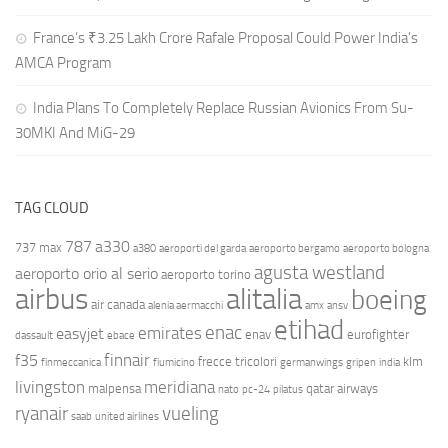
France’s ₹3.25 Lakh Crore Rafale Proposal Could Power India’s
AMCA Program
India Plans To Completely Replace Russian Avionics From Su-
30MKI And MiG-29
TAG CLOUD
787
a330
737 max
a380
aeroporti del garda
aeroporto bergamo
aeroporto bologna
agusta westland
aeroporto orio al serio
aeroporto torino
airbus
alitalia
boeing
air canada
alenia aermacchi
amx
ansv
etihad
enac
emirates
easyjet
enav
eurofighter
dassault
ebace
finnair
f35
frecce tricolori
klm
finmeccanica
fiumicino
germanwings
gripen
india
livingston
meridiana
malpensa
qatar airways
nato
pc-24
pilatus
ryanair
vueling
saab
united airlines