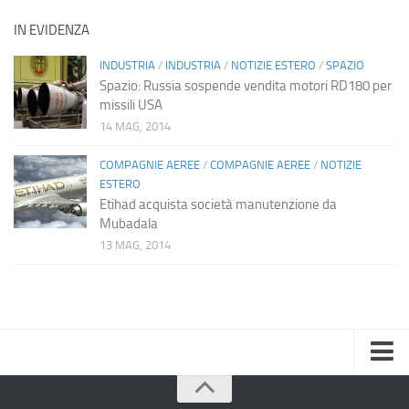
IN EVIDENZA
INDUSTRIA
/
INDUSTRIA
/
NOTIZIE ESTERO
/
SPAZIO
Spazio: Russia sospende vendita motori RD180 per
missili USA
14 MAG, 2014
COMPAGNIE AEREE
/
COMPAGNIE AEREE
/
NOTIZIE
ESTERO
Etihad acquista società manutenzione da
Mubadala
13 MAG, 2014
Home