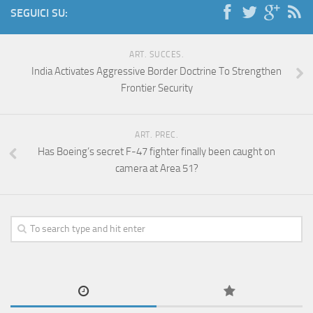
SEGUICI SU:
ART. SUCCES.
India Activates Aggressive Border Doctrine To Strengthen
Frontier Security
ART. PREC.
Has Boeing’s secret F-47 fighter finally been caught on
camera at Area 51?