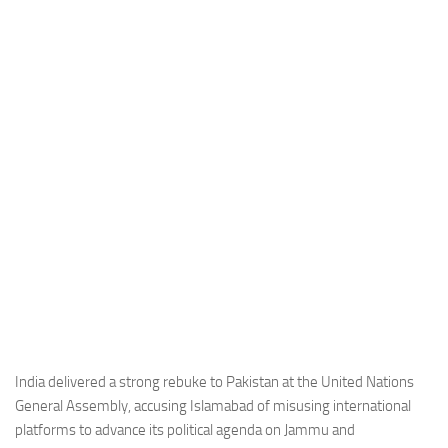
Industria
Notizie Estero
Compagnie Aeree
Forze Aeree
Industria
Media
Video
Aeroporti
Compagnie Aeree
Forze Aeree
Incidenti
India delivered a strong rebuke to Pakistan at the United Nations
General Assembly, accusing Islamabad of misusing international
Industria
platforms to advance its political agenda on Jammu and