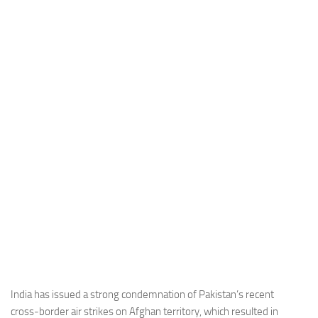
Industria
Notizie Estero
Compagnie Aeree
Forze Aeree
Industria
Media
Video
Aeroporti
Compagnie Aeree
Forze Aeree
Incidenti
Industria
India has issued a strong condemnation of Pakistan’s recent
cross‑border air strikes on Afghan territory, which resulted in