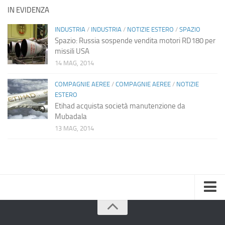
IN EVIDENZA
INDUSTRIA
/
INDUSTRIA
/
NOTIZIE ESTERO
/
SPAZIO
Spazio: Russia sospende vendita motori RD180 per
missili USA
14 MAG, 2014
COMPAGNIE AEREE
/
COMPAGNIE AEREE
/
NOTIZIE
ESTERO
Etihad acquista società manutenzione da
Mubadala
13 MAG, 2014
Home