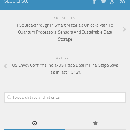
SEGUICI SU:
ART. SUCCES.
IISc Breakthrough In Smart Materials Unlocks Path To
Quantum Processors, Sensors And Sustainable Data
Storage
ART. PREC.
US Envoy Confirms India-US Trade Deal In Final Stage Says
‘It’s In last 1 Or 2%’