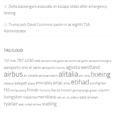
Delta passengers evacuate on escape slides after emergency
landing
Trump pick David Cummins sworn in as eighth TSA
Administrator
TAG CLOUD
787
a330
737 max
a380
aeroporti del garda
aeroporto bergamo
aeroporto bologna
agusta westland
aeroporto orio al serio
aeroporto torino
airbus
alitalia
boeing
air canada
alenia aermacchi
amx
ansv
etihad
enac
emirates
easyjet
enav
eurofighter
dassault
ebace
finnair
f35
frecce tricolori
klm
finmeccanica
fiumicino
germanwings
gripen
india
livingston
meridiana
malpensa
qatar airways
nato
pc-24
pilatus
ryanair
vueling
saab
united airlines