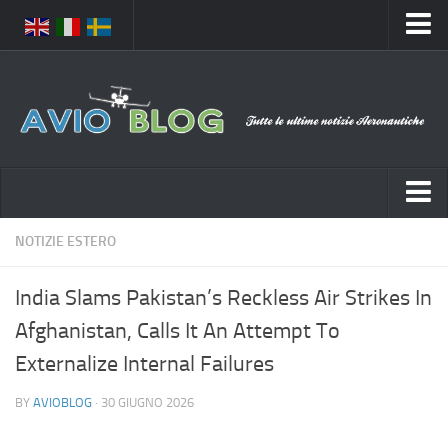
Home
Chi Siamo
Media
Foto
Video
Notizie Italia
NOTIZIE ESTERO
Contatti
Aeronautica Civile
Privacy
India Slams Pakistan’s Reckless Air Strikes In
Aeronautica Militare
Pubblicità
Afghanistan, Calls It An Attempt To
Aeroporti
Disclaimer
Externalize Internal Failures
Compagnie Aeree
Feed
BY
AVIOBLOG
· 30 GIUGNO 2026
Forze Aeree
Prenota Voli
Incidenti e inconvenienti aerei