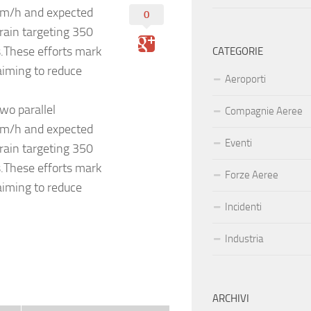
 km/h and expected
0
train targeting 350
s.These efforts mark
CATEGORIE
 aiming to reduce
Aeroporti
two parallel
Compagnie Aeree
 km/h and expected
Eventi
train targeting 350
s.These efforts mark
Forze Aeree
 aiming to reduce
Incidenti
Industria
ARCHIVI