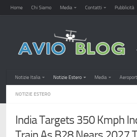
Home
Chi Siamo
Media
Contatti
Pubblicità
Notizie Italia
Notizie Estero
Media
Aeroport
NOTIZIE ESTERO
India Targets 350 Kmph In
Train As B28 Nears 2027 T