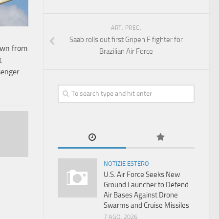
ART. PREC.
Saab rolls out first Gripen F fighter for
own from
Brazilian Air Force
t
senger
NOTIZIE ESTERO
U.S. Air Force Seeks New
Ground Launcher to Defend
Air Bases Against Drone
Swarms and Cruise Missiles
7 AGO, 2026