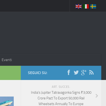
Eventi
SEGUICI SU:
ART. SUCCES.
India’s Jupiter Tatravagonka Signs ₹3,000
Crore Pact To Export 50,000 Rail
Wheelsets Annually To Europe