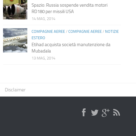
Spazio: Russia sospende vendita motori
RD180 per missili USA
14 MAG, 2014
COMPAGNIE AEREE
/
COMPAGNIE AEREE
/
NOTIZIE
ESTERO
Etihad acquista società manutenzione da
Mubadala
13 MAG, 2014
Disclaimer