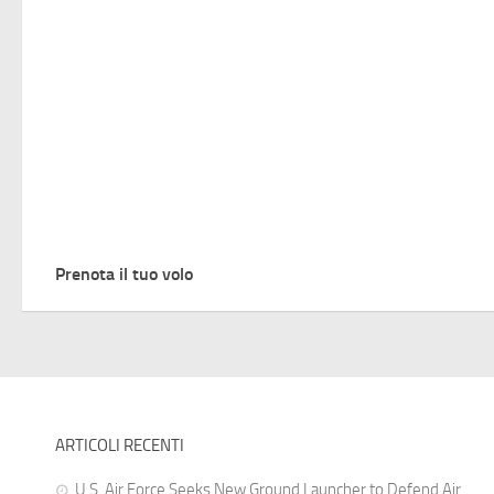
Prenota il tuo volo
ARTICOLI RECENTI
U.S. Air Force Seeks New Ground Launcher to Defend Air