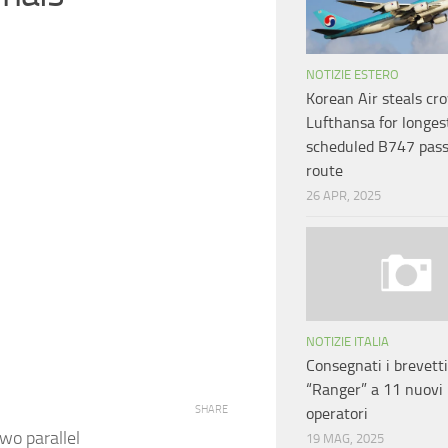
NOTIZIE ESTERO
Korean Air steals cr
Lufthansa for longes
scheduled B747 pas
route
26 APR, 2025
NOTIZIE ITALIA
Consegnati i brevetti
“Ranger” a 11 nuovi
SHARE
operatori
two parallel
19 MAG, 2025