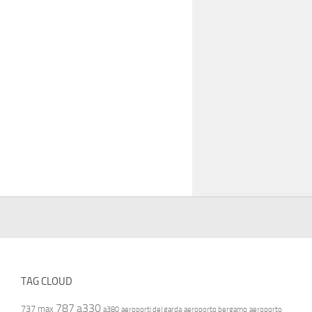
TAG CLOUD
787
a330
737 max
a380
aeroporti del garda
aeroporto bergamo
aeroporto