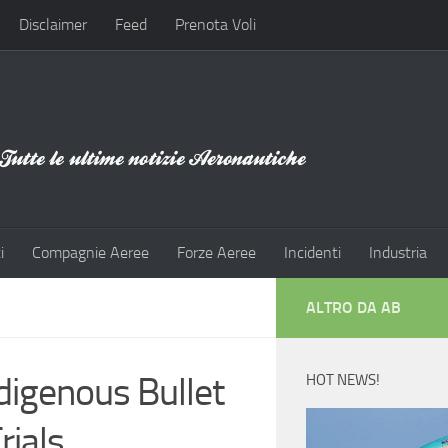
Disclaimer
Feed
Prenota Voli
i
Compagnie Aeree
Forze Aeree
Incidenti
Industria
ALTRO DA AB
digenous Bullet
HOT NEWS!
rials