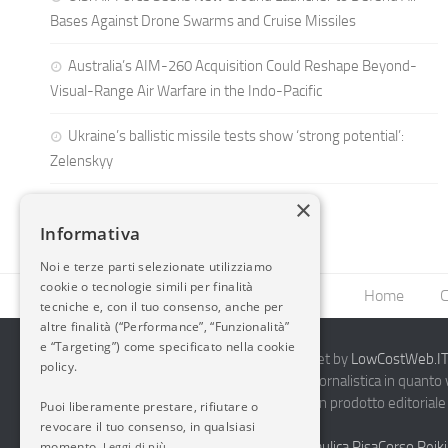
Bases Against Drone Swarms and Cruise Missiles
Australia’s AIM-260 Acquisition Could Reshape Beyond-
Visual-Range Air Warfare in the Indo-Pacific
Ukraine’s ballistic missile tests show ‘strong potential’:
Zelenskyy
×
Informativa
Noi e terze parti selezionate utilizziamo
cookie o tecnologie simili per finalità
Home
C
tecniche e, con il tuo consenso, anche per
altre finalità (“Performance”, “Funzionalità”
e “Targeting”) come specificato nella cookie
2014-2026 AvioBlog - Creazione Siti Internet by
LowCostWeb.IT 
policy.
Questo blog non rappresenta una testata giornalistica in quanto
periodicità. Non può pertanto considerarsi un prodotto editoriale 
Puoi liberamente prestare, rifiutare o
7.03.2001.
Disclaimer Completo
revocare il tuo consenso, in qualsiasi
momento.
Vendita Abbigliamento Sicurezza
Termoidraulica Pisa
Corso Reiki
Leggi di più