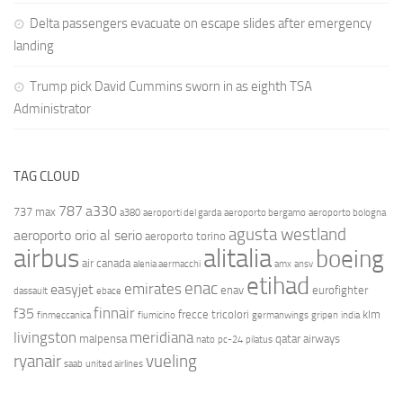
Delta passengers evacuate on escape slides after emergency
landing
Trump pick David Cummins sworn in as eighth TSA
Administrator
TAG CLOUD
787
a330
737 max
a380
aeroporti del garda
aeroporto bergamo
aeroporto bologna
agusta westland
aeroporto orio al serio
aeroporto torino
airbus
alitalia
boeing
air canada
alenia aermacchi
amx
ansv
etihad
enac
emirates
easyjet
enav
eurofighter
dassault
ebace
finnair
f35
frecce tricolori
klm
finmeccanica
fiumicino
germanwings
gripen
india
livingston
meridiana
malpensa
qatar airways
nato
pc-24
pilatus
ryanair
vueling
saab
united airlines