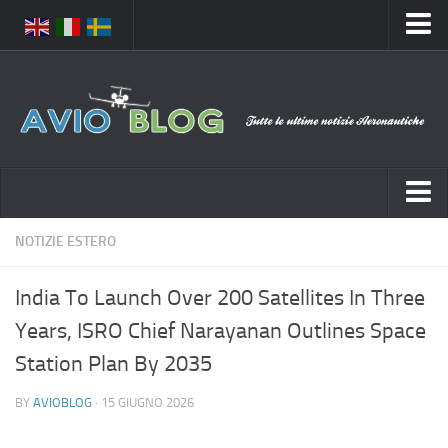
Home
Chi Siamo
Media
Foto
Video
Notizie Italia
NOTIZIE ESTERO
Contatti
Aeronautica Civile
Privacy
India To Launch Over 200 Satellites In Three
Aeronautica Militare
Pubblicità
Years, ISRO Chief Narayanan Outlines Space
Aeroporti
Disclaimer
Station Plan By 2035
Compagnie Aeree
Feed
BY
AVIOBLOG
· 15 GIUGNO 2026
Forze Aeree
Prenota Voli
Incidenti e inconvenienti aerei