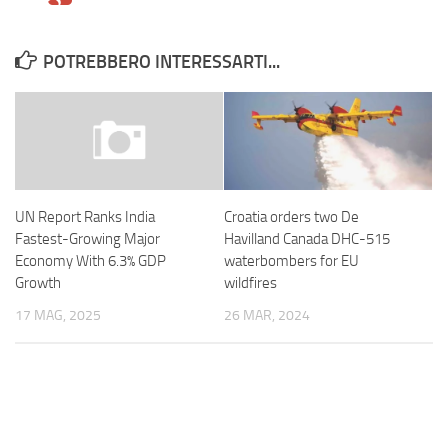
POTREBBERO INTERESSARTI...
Croatia orders two De
UN Report Ranks India
Havilland Canada DHC-515
Fastest-Growing Major
waterbombers for EU
Economy With 6.3% GDP
wildfires
Growth
26 MAR, 2024
17 MAG, 2025