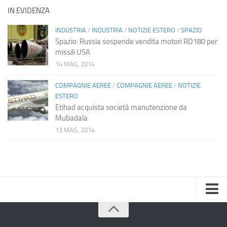
IN EVIDENZA
INDUSTRIA
/
INDUSTRIA
/
NOTIZIE ESTERO
/
SPAZIO
Spazio: Russia sospende vendita motori RD180 per
missili USA
14 MAG, 2014
COMPAGNIE AEREE
/
COMPAGNIE AEREE
/
NOTIZIE
ESTERO
Etihad acquista società manutenzione da
Mubadala
13 MAG, 2014
Home