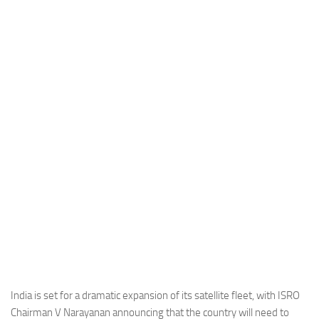
Industria
Notizie Estero
Compagnie Aeree
Forze Aeree
Industria
Media
Video
Aeroporti
Compagnie Aeree
Forze Aeree
Incidenti
Industria
India is set for a dramatic expansion of its satellite fleet, with ISRO
Chairman V Narayanan announcing that the country will need to