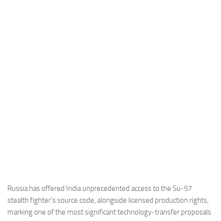
Industria
Notizie Estero
Compagnie Aeree
Forze Aeree
Industria
Media
Video
Aeroporti
Compagnie Aeree
Forze Aeree
Incidenti
Russia has offered India unprecedented access to the Su‑57
stealth fighter’s source code, alongside licensed production rights,
Industria
marking one of the most significant technology‑transfer proposals