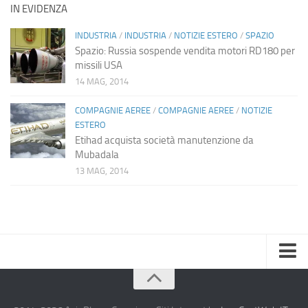
IN EVIDENZA
INDUSTRIA
/
INDUSTRIA
/
NOTIZIE ESTERO
/
SPAZIO
Spazio: Russia sospende vendita motori RD180 per
missili USA
14 MAG, 2014
COMPAGNIE AEREE
/
COMPAGNIE AEREE
/
NOTIZIE
ESTERO
Etihad acquista società manutenzione da
Mubadala
13 MAG, 2014
Home
Chi Siamo