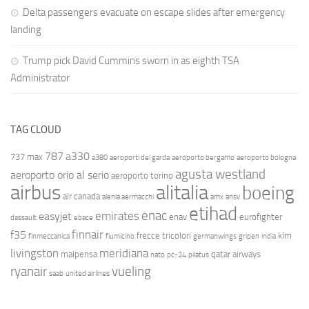
Delta passengers evacuate on escape slides after emergency
landing
Trump pick David Cummins sworn in as eighth TSA
Administrator
TAG CLOUD
787
a330
737 max
a380
aeroporti del garda
aeroporto bergamo
aeroporto bologna
agusta westland
aeroporto orio al serio
aeroporto torino
airbus
alitalia
boeing
air canada
alenia aermacchi
amx
ansv
etihad
enac
emirates
easyjet
enav
eurofighter
dassault
ebace
finnair
f35
frecce tricolori
klm
finmeccanica
fiumicino
germanwings
gripen
india
livingston
meridiana
malpensa
qatar airways
nato
pc-24
pilatus
ryanair
vueling
saab
united airlines