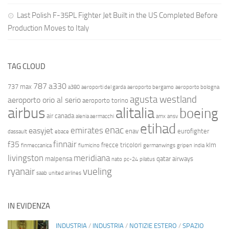
Last Polish F-35PL Fighter Jet Built in the US Completed Before
Production Moves to Italy
TAG CLOUD
787
a330
737 max
a380
aeroporti del garda
aeroporto bergamo
aeroporto bologna
agusta westland
aeroporto orio al serio
aeroporto torino
airbus
alitalia
boeing
air canada
alenia aermacchi
amx
ansv
etihad
enac
emirates
easyjet
enav
eurofighter
dassault
ebace
finnair
f35
frecce tricolori
klm
finmeccanica
fiumicino
germanwings
gripen
india
livingston
meridiana
malpensa
qatar airways
nato
pc-24
pilatus
ryanair
vueling
saab
united airlines
IN EVIDENZA
INDUSTRIA
/
INDUSTRIA
/
NOTIZIE ESTERO
/
SPAZIO