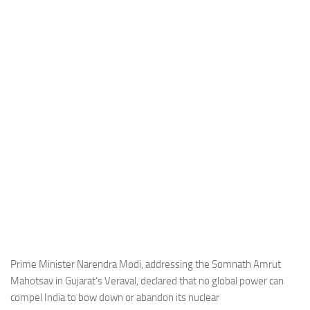
Industria
Notizie Estero
Compagnie Aeree
Forze Aeree
Industria
Media
Video
Aeroporti
Compagnie Aeree
Forze Aeree
Incidenti
Prime Minister Narendra Modi, addressing the Somnath Amrut
Mahotsav in Gujarat’s Veraval, declared that no global power can
Industria
compel India to bow down or abandon its nuclear